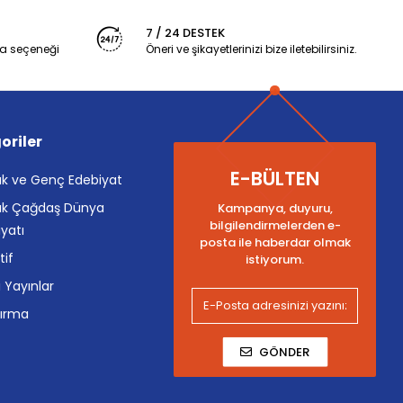
7 / 24 DESTEK
a seçeneği
Öneri ve şikayetlerinizi bize iletebilirsiniz.
oriler
E-BÜLTEN
k ve Genç Edebiyat
k Çağdaş Dünya
Kampanya, duyuru,
bilgilendirmelerden e-
yatı
posta ile haberdar olmak
tif
istiyorum.
i Yayınlar
tırma
GÖNDER