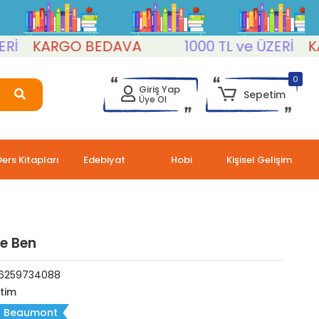
KARGO BEDAVA
1000 TL ve ÜZERİ
KARG
0
Giriş Yap
Sepetim
Üye Ol
Ders Kitapları
Edebiyat
Hobi
Kişisel Gelişim
e Ben
6259734088
itim
ah Beaumont