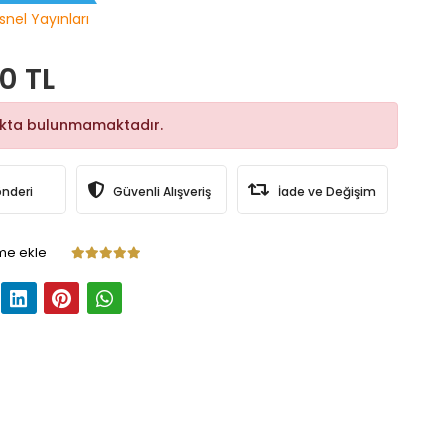
snel Yayınları
0 TL
okta bulunmamaktadır.
önderi
Güvenli Alışveriş
İade ve Değişim
me ekle