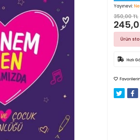
Yayınevi:
Ne
350,00 TL
245,0
Ürün st
Hızlı G
Favorileri