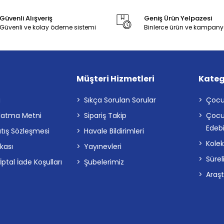
Güvenli Alışveriş
Geniş Ürün Yelpazesi
Güvenli ve kolay ödeme sistemi
Binlerce ürün ve kampany
Müşteri Hizmetleri
Kateg
a
Sıkça Sorulan Sorular
Çocu
latma Metni
Sipariş Takip
Çocu
Edebi
atış Sözleşmesi
Havale Bildirimleri
Kolek
ikası
Yayınevleri
Sürel
tal İade Koşulları
Şubelerimiz
Araş