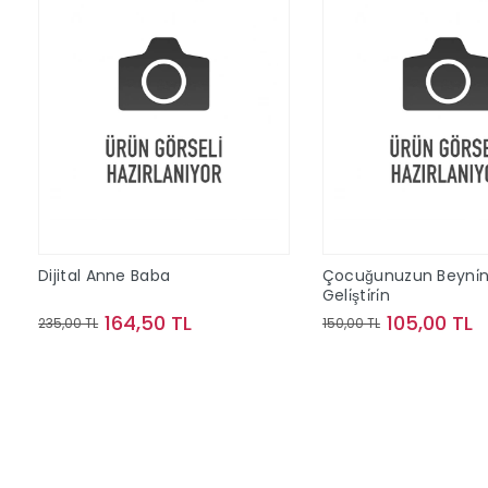
Dijital Anne Baba
Çocuğunuzun Beyni̇ni
Geli̇şti̇ri̇n
164,50 TL
105,00 TL
235,00 TL
150,00 TL
Sepete Ekle
Sepete Ek