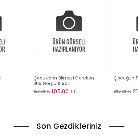
̇
Çocukların Bilmesi Gereken
Çocuğun Pus
365 Görgü Kuralı
105,00 TL
2
150,00 TL
300,00 TL
le
Sepete Ekle
Son Gezdikleriniz