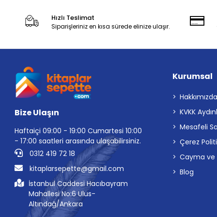
Hızlı Teslimat
Siparişleriniz en kısa sürede elinize ulaşır.
Kurumsal
Hakkımızd
Bize Ulaşın
KVKK Aydın
Mesafeli S
Haftaiçi 09:00 - 19:00 Cumartesi 10:00
- 17:00 saatleri arasında ulaşabilirsiniz.
Çerez Polit
0312 419 72 18
Cayma ve İp
kitaplarsepette@gmail.com
Blog
İstanbul Caddesi Hacıbayram
Mahallesi No:6 Ulus-
Altındağ/Ankara