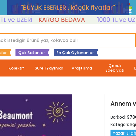
''BÜYÜK ESERLER , küçük fiyatlar''
e ÜZERİ
KARGO BEDAVA
1000 TL ve ÜZERİ
iler
Çok Satanlar
En Çok Oylananlar
Çocuk
Kolektif
Süreli Yayınlar
Araştırma
Edebiyatı
Annem v
Barkod:
978
Kategori:
Eğ
Yazar:
Lil