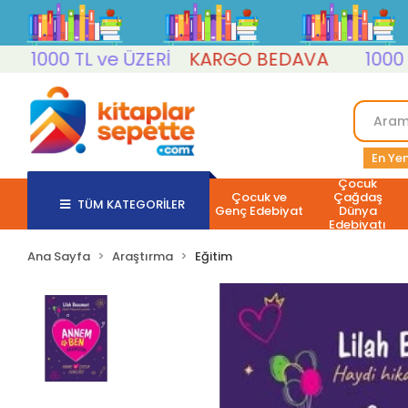
1000 TL ve ÜZERİ
KARGO BEDAVA
1000 TL v
En Yen
Çocuk
Çocuk ve
Çağdaş
TÜM KATEGORİLER
Genç Edebiyat
Dünya
Edebiyatı
Ana Sayfa
Araştırma
Eğitim