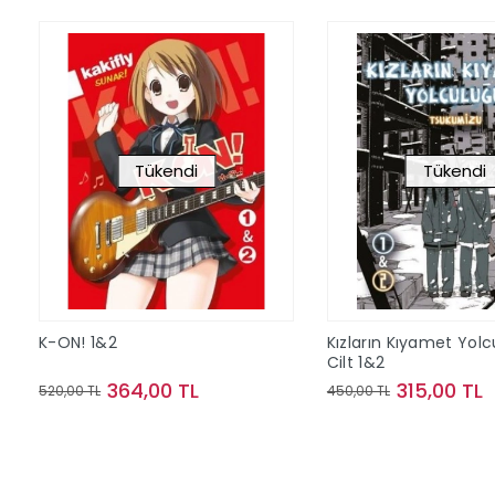
Tükendi
Tükendi
K-ON! 1&2
Kızların Kıyamet Yol
Cilt 1&2
364,00 TL
315,00 TL
520,00 TL
450,00 TL
Stokta Yok
Stokta Y