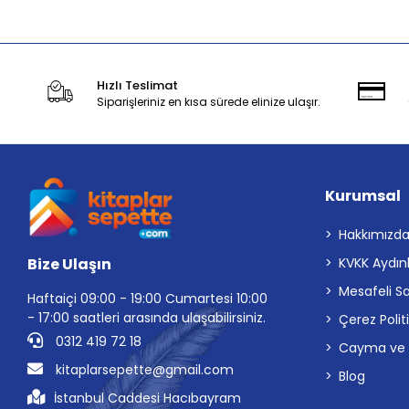
Hızlı Teslimat
Siparişleriniz en kısa sürede elinize ulaşır.
Kurumsal
Hakkımızd
Bize Ulaşın
KVKK Aydın
Mesafeli S
Haftaiçi 09:00 - 19:00 Cumartesi 10:00
- 17:00 saatleri arasında ulaşabilirsiniz.
Çerez Polit
0312 419 72 18
Cayma ve İp
kitaplarsepette@gmail.com
Blog
İstanbul Caddesi Hacıbayram