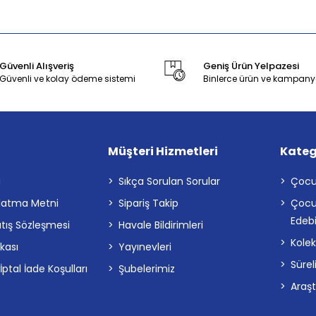
Güvenli Alışveriş
Geniş Ürün Yelpazesi
Güvenli ve kolay ödeme sistemi
Binlerce ürün ve kampany
Müşteri Hizmetleri
Kateg
a
Sıkça Sorulan Sorular
Çocu
latma Metni
Sipariş Takip
Çocu
Edebi
atış Sözleşmesi
Havale Bildirimleri
Kolek
ikası
Yayınevleri
Sürel
tal İade Koşulları
Şubelerimiz
Araş