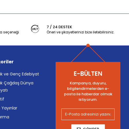
7 / 24 DESTEK
a seçeneği
Öneri ve şikayetlerinizi bize iletebilirsiniz.
oriler
E-BÜLTEN
k ve Genç Edebiyat
k Çağdaş Dünya
Kampanya, duyuru,
bilgilendirmelerden e-
yatı
posta ile haberdar olmak
tif
istiyorum.
i Yayınlar
tırma