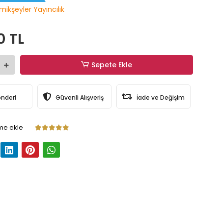
mikşeyler Yayıncılık
0 TL
Sepete Ekle
önderi
Güvenli Alışveriş
İade ve Değişim
me ekle