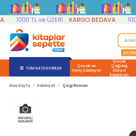
1000 TL ve ÜZERİ
KARGO BEDAVA
1000 T
En Yen
Çocuk
Çocuk ve
Çağdaş
TÜM KATEGORİLER
Genç Edebiyat
Dünya
Edebiyatı
Ana Sayfa
Edebiyat
Çizgi Roman