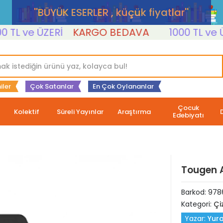
''BÜYÜK ESERLER , küçük fiyatlar''
L ve ÜZERİ
KARGO BEDAVA
1000 TL ve ÜZER
iler
Çok Satanlar
En Çok Oylananlar
Çocuk
Kolektif
Süreli Yayınlar
Araştırma
Edebiyatı
Tougen An
Barkod:
978
Kategori:
Çi
Yazar:
Yura