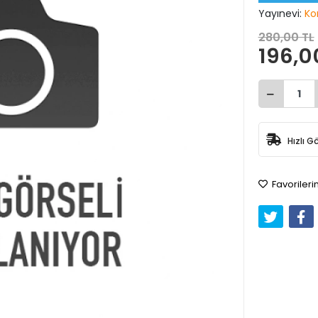
Yayınevi:
Ko
280,00 TL
196,0
Hızlı G
Favorileri