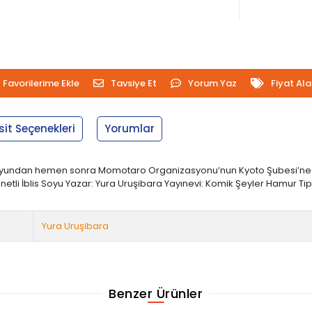
Favorilerime Ekle
Tavsiye Et
Yorum Yaz
Fiyat Al
sit Seçenekleri
Yorumlar
. Oyundan hemen sonra Momotaro Organizasyonu’nun Kyoto Şubesi’ne sal
tli İblis Soyu Yazar: Yura Uruşibara Yayınevi: Komik Şeyler Hamur Tipi: 2.
Yura Uruşibara
Benzer Ürünler