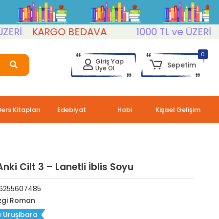
İ
KARGO BEDAVA
1000 TL ve ÜZERİ
KA
0
Giriş Yap
Sepetim
Üye Ol
Ders Kitapları
Edebiyat
Hobi
Kişisel Gelişim
ki Cilt 3 – Lanetli İblis Soyu
6255607485
zgi Roman
 Uruşibara