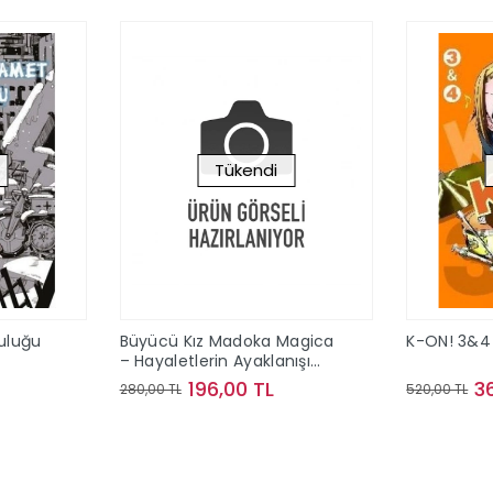
Tükendi
culuğu
Büyücü Kız Madoka Magica
K-ON! 3&4
– Hayaletlerin Ayaklanışı
Cilt 1
196,00 TL
3
280,00 TL
520,00 TL
ok
Stokta Yok