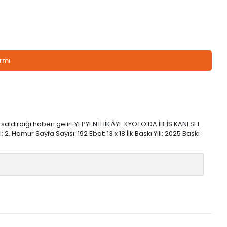
armı
dırdığı haberi gelir! YEPYENİ HİKÂYE KYOTO’DA İBLİS KANI SEL
 Hamur Sayfa Sayısı: 192 Ebat: 13 x 18 İlk Baskı Yılı: 2025 Baskı