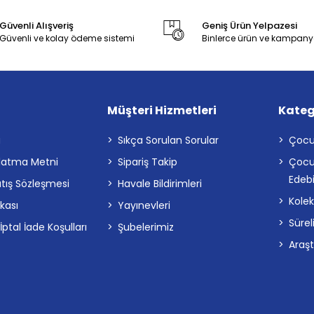
Güvenli Alışveriş
Geniş Ürün Yelpazesi
Güvenli ve kolay ödeme sistemi
Binlerce ürün ve kampany
Müşteri Hizmetleri
Kateg
a
Sıkça Sorulan Sorular
Çocu
latma Metni
Sipariş Takip
Çocu
Edebi
atış Sözleşmesi
Havale Bildirimleri
Kolek
ikası
Yayınevleri
Sürel
tal İade Koşulları
Şubelerimiz
Araş