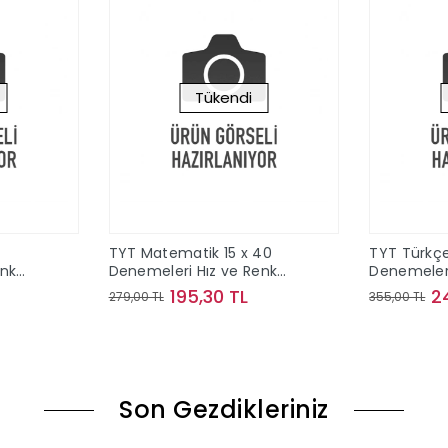
Tükendi
TYT Matematik 15 x 40
TYT Türkçe
enk
Denemeleri Hız ve Renk
Denemeleri
Yayınları
Yayınları
195,30 TL
2
279,00 TL
355,00 TL
ok
Stokta Yok
Son Gezdikleriniz