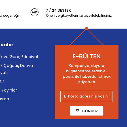
7 / 24 DESTEK
a seçeneği
Öneri ve şikayetlerinizi bize iletebilirsiniz.
oriler
E-BÜLTEN
k ve Genç Edebiyat
k Çağdaş Dünya
Kampanya, duyuru,
bilgilendirmelerden e-
yatı
posta ile haberdar olmak
tif
istiyorum.
i Yayınlar
tırma
GÖNDER