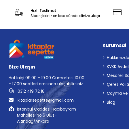
Hızlı Teslimat
Siparişleriniz en kısa sürede elinize ulaşır.
Kurumsal
Hakkımızd
Bize Ulaşın
KVKK Aydın
Mesafeli S
Haftaiçi 09:00 - 19:00 Cumartesi 10:00
- 17:00 saatleri arasında ulaşabilirsiniz.
Çerez Polit
0312 419 72 18
Cayma ve İp
kitaplarsepette@gmail.com
Blog
İstanbul Caddesi Hacıbayram
Mahallesi No:6 Ulus-
Altındağ/Ankara