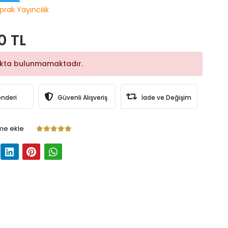
prak Yayıncılık
0 TL
okta bulunmamaktadır.
önderi
Güvenli Alışveriş
İade ve Değişim
me ekle