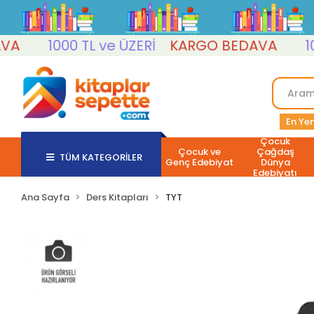
1000 TL ve ÜZERİ
KARGO BEDAVA
1000
En Yen
Çocuk
Çocuk ve
Çağdaş
TÜM KATEGORİLER
Genç Edebiyat
Dünya
Edebiyatı
Ana Sayfa
Ders Kitapları
TYT