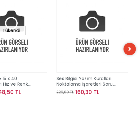
Tükendi
 15 x 40
Ses Bilgisi Yazım Kuralları
 Hız ve Renk
Noktalama İşaretleri Soru
ve Konu Kampı Bilgi Sarmal
48,50 TL
160,30 TL
229,00 TL
Yayınları
Stokta Yok
Sepete Ekle