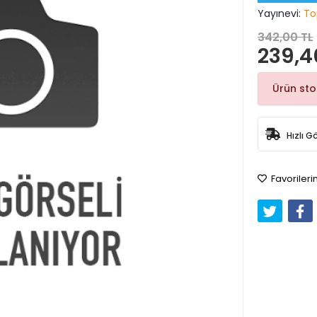
Yayınevi:
To
342,00 TL
239,4
Ürün st
Hızlı G
Favorileri