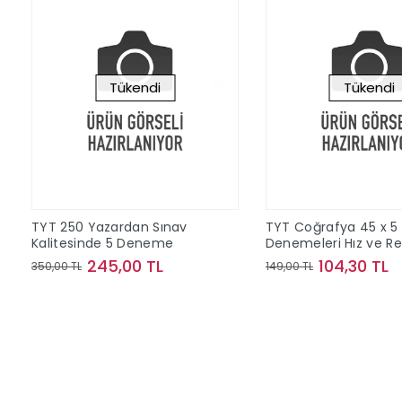
Tükendi
Tükendi
TYT 250 Yazardan Sınav
TYT Coğrafya 45 x 5
Kalitesinde 5 Deneme
Denemeleri Hız ve R
Yayınları
245,00 TL
104,30 TL
350,00 TL
149,00 TL
Stokta Yok
Stokta Y