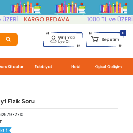
ZERİ
KARGO BEDAVA
1000 TL ve ÜZERİ
0
Giriş Yap
Sepetim
Üye Ol
Ders Kitapları
Edebiyat
Hobi
Kişisel Gelişim
yt Fizik Soru
6257972710
T
ktif