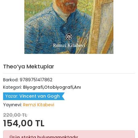
Theo’ya Mektuplar
Barkod:
9789751417862
Kategori:
Biyografi,Otobiyografi,Anı
Yazar:
Vincent van Gogh
Yayınevi:
Remzi Kitabevi
220,00 TL
154,00 TL
Ürün stokta bulunmamaktadır.