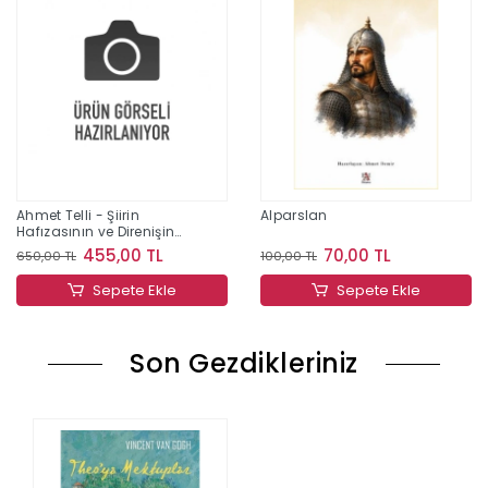
Ahmet Telli - Şiirin
Alparslan
Hafızasının ve Direnişin
İzinde Bir Yaşam
455,00 TL
70,00 TL
650,00 TL
100,00 TL
Sepete Ekle
Sepete Ekle
Son Gezdikleriniz