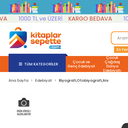
1000 TL ve ÜZERİ
KARGO BEDAVA
1000 
En Yen
Çocuk
Çocuk ve
Çağdaş
TÜM KATEGORİLER
Genç Edebiyat
Dünya
Edebiyatı
Ana Sayfa
Edebiyat
Biyografi,Otobiyografi,Anı