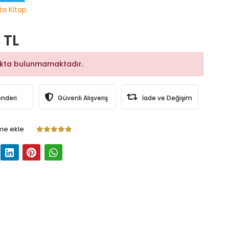
ta Kitap
 TL
okta bulunmamaktadır.
önderi
Güvenli Alışveriş
İade ve Değişim
me ekle