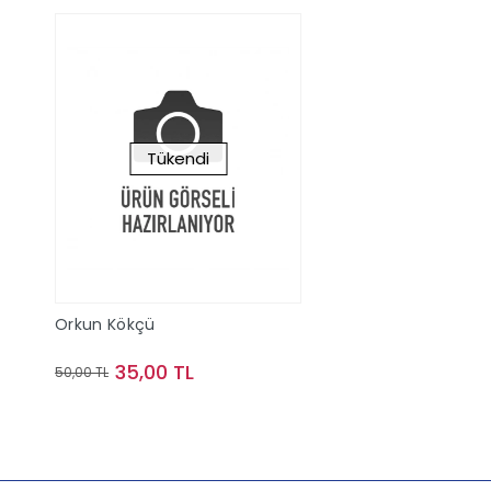
Tükendi
Orkun Kökçü
35,00 TL
50,00 TL
Stokta Yok