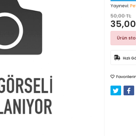
Yayınevi:
Pe
50,00 TL
35,00
Ürün st
Hızlı G
Favorileri