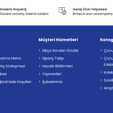
Güvenli Alışveriş
Geniş Ürün Yelpazesi
Güvenli ve kolay ödeme sistemi
Binlerce ürün ve kampany
Müşteri Hizmetleri
Kateg
a
Sıkça Sorulan Sorular
Çocu
latma Metni
Sipariş Takip
Çocu
Edebi
atış Sözleşmesi
Havale Bildirimleri
Kolek
ikası
Yayınevleri
Sürel
tal İade Koşulları
Şubelerimiz
Araş