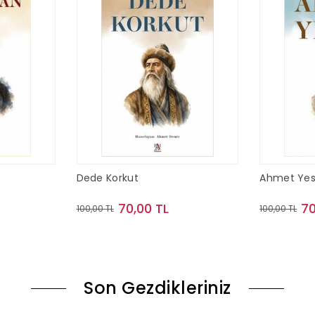
Dede Korkut
Ahmet Yes
70,00 TL
70
100,00 TL
100,00 TL
le
Sepete Ekle
Son Gezdikleriniz