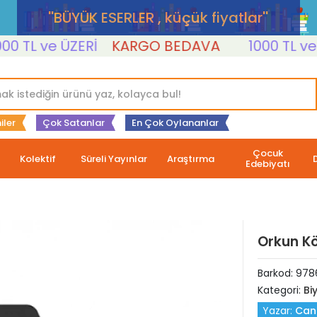
''BÜYÜK ESERLER , küçük fiyatlar''
TL ve ÜZERİ
KARGO BEDAVA
1000 TL ve ÜZE
iler
Çok Satanlar
En Çok Oylananlar
Çocuk
Kolektif
Süreli Yayınlar
Araştırma
Edebiyatı
Orkun K
Barkod:
978
Kategori:
Bi
Yazar:
Can