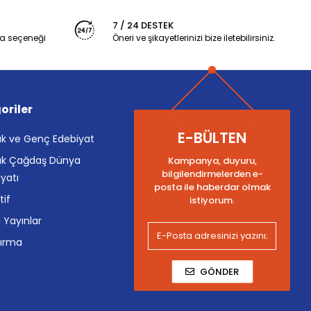
7 / 24 DESTEK
a seçeneği
Öneri ve şikayetlerinizi bize iletebilirsiniz.
oriler
E-BÜLTEN
k ve Genç Edebiyat
k Çağdaş Dünya
Kampanya, duyuru,
bilgilendirmelerden e-
yatı
posta ile haberdar olmak
tif
istiyorum.
i Yayınlar
tırma
GÖNDER