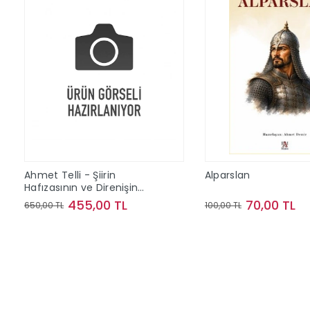
Ahmet Telli - Şiirin
Alparslan
Hafızasının ve Direnişin
İzinde Bir Yaşam
455,00 TL
70,00 TL
650,00 TL
100,00 TL
Sepete Ekle
Sepete Ek