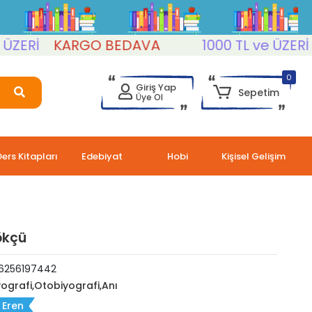
Rİ
KARGO BEDAVA
1000 TL ve ÜZERİ
K
0
Giriş Yap
Sepetim
Üye Ol
Ders Kitapları
Edebiyat
Hobi
Kişisel Gelişim
ökçü
6256197442
yografi,Otobiyografi,Anı
 Eren