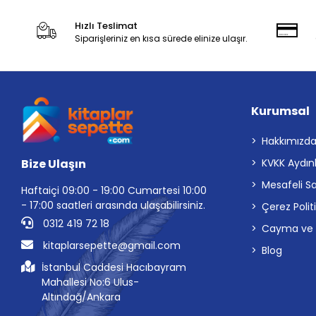
Hızlı Teslimat
Siparişleriniz en kısa sürede elinize ulaşır.
Kurumsal
Hakkımızd
Bize Ulaşın
KVKK Aydın
Mesafeli S
Haftaiçi 09:00 - 19:00 Cumartesi 10:00
- 17:00 saatleri arasında ulaşabilirsiniz.
Çerez Polit
0312 419 72 18
Cayma ve İp
kitaplarsepette@gmail.com
Blog
İstanbul Caddesi Hacıbayram
Mahallesi No:6 Ulus-
Altındağ/Ankara