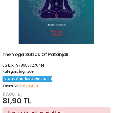
The Yoga Sutras Of Patanjali
Barkod:
9786057276414
Kategori:
İngilizce
Yazar:
Charles Johnston
Yayınevi:
Kırmızı Ada
117,00 TL
81,90 TL
Ürün stokta bulunmamaktadır.