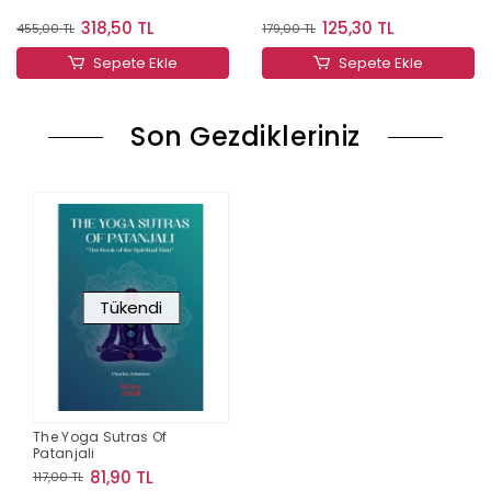
318,50 TL
125,30 TL
455,00 TL
179,00 TL
Sepete Ekle
Sepete Ekle
Son Gezdikleriniz
Tükendi
The Yoga Sutras Of
Patanjali
81,90 TL
117,00 TL