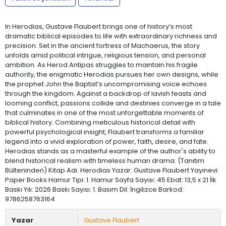
In Herodias, Gustave Flaubert brings one of history’s most
dramatic biblical episodes to life with extraordinary richness and
precision. Set in the ancient fortress of Machaerus, the story
unfolds amid political intrigue, religious tension, and personal
ambition. As Herod Antipas struggles to maintain his fragile
authority, the enigmatic Herodias pursues her own designs, while
the prophet John the Baptist’s uncompromising voice echoes
through the kingdom. Against a backdrop of lavish feasts and
looming conflict, passions collide and destinies converge in a tale
that culminates in one of the most unforgettable moments of
biblical history. Combining meticulous historical detail with
powerful psychological insight, Flaubert transforms a familiar
legend into a vivid exploration of power, faith, desire, and fate.
Herodias stands as a masterful example of the author's ability to
blend historical realism with timeless human drama. (Tanıtım
Bülteninden) Kitap Adı: Herodias Yazar: Gustave Flaubert Yayınevi:
Paper Books Hamur Tipi: 1. Hamur Sayfa Sayısı: 45 Ebat: 13,5 x 21 İlk
Baskı Yılı: 2026 Baskı Sayısı: 1. Basım Dil: İngilizce Barkod:
9786258763164
Yazar
Gustave Flaubert