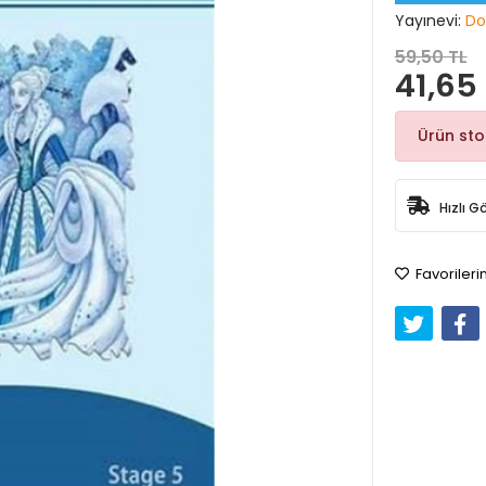
Yayınevi:
Do
59,50 TL
41,65
Ürün st
Hızlı G
Favorileri