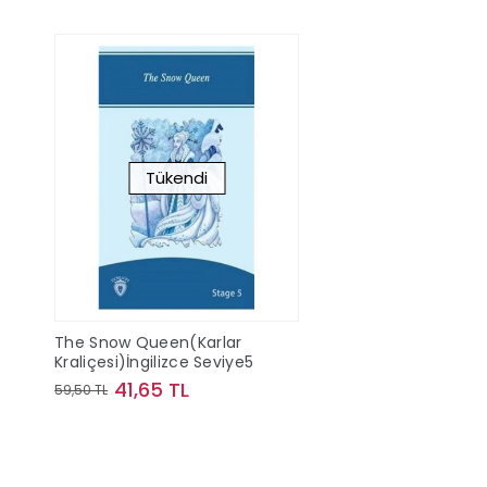
Tükendi
The Snow Queen(Karlar
Kraliçesi)İngilizce Seviye5
41,65 TL
59,50 TL
Stokta Yok