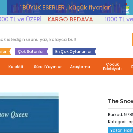
''BÜYÜK ESERLER , küçük fiyatlar''
TL ve ÜZERİ
KARGO BEDAVA
1000 TL ve ÜZE
iler
Çok Satanlar
En Çok Oylananlar
Çocuk
Kolektif
Süreli Yayınlar
Araştırma
Edebiyatı
The Snow
Barkod:
978
Kategori:
İng
Yazar:
Hans