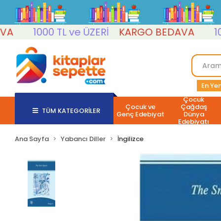
1000 TL ve ÜZERİ
KARGO BEDAVA
1000 
En Yen
Çocuk
Çocuk ve
Çağdaş
TÜM KATEGORİLER
Genç Edebiyat
Dünya
Edebiyatı
Ana Sayfa
Yabancı Diller
İngilizce