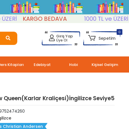
Rİ
KARGO BEDAVA
1000 TL ve ÜZERİ
K
0
Giriş Yap
Sepetim
Üye Ol
Ders Kitapları
Edebiyat
Hobi
Kişisel Gelişim
 Queen(Karlar Kraliçesi)İngilizce Seviye5
9752474260
ilizce
 Christian Andersen