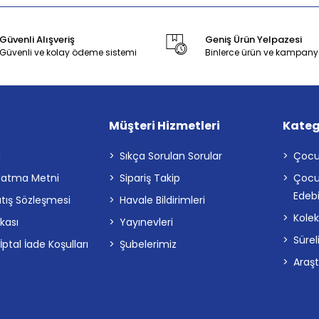
Güvenli Alışveriş
Geniş Ürün Yelpazesi
Güvenli ve kolay ödeme sistemi
Binlerce ürün ve kampany
Müşteri Hizmetleri
Kateg
a
Sıkça Sorulan Sorular
Çocu
latma Metni
Sipariş Takip
Çocu
Edebi
atış Sözleşmesi
Havale Bildirimleri
Kolek
ikası
Yayınevleri
Sürel
tal İade Koşulları
Şubelerimiz
Araş