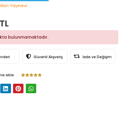
rlion Yayınevi
 TL
okta bulunmamaktadır.
önderi
Güvenli Alışveriş
İade ve Değişim
me ekle