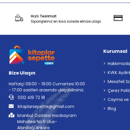
Hızlı Teslimat
Siparişleriniz en kısa sürede elinize ulaşır.
Kurumsal
Hakkımızd
Bize Ulaşın
KVKK Aydın
Mesafeli S
Haftaiçi 09:00 - 19:00 Cumartesi 10:00
- 17:00 saatleri arasında ulaşabilirsiniz.
Çerez Polit
0312 419 72 18
Cayma ve İp
kitaplarsepette@gmail.com
Blog
İstanbul Caddesi Hacıbayram
Mahallesi No:6 Ulus-
Altındağ/Ankara