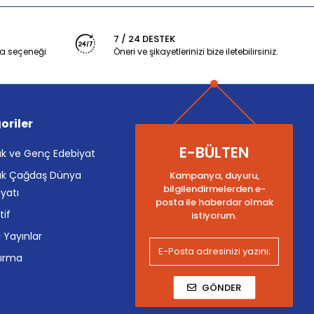
7 / 24 DESTEK
a seçeneği
Öneri ve şikayetlerinizi bize iletebilirsiniz.
oriler
E-BÜLTEN
k ve Genç Edebiyat
k Çağdaş Dünya
Kampanya, duyuru,
bilgilendirmelerden e-
yatı
posta ile haberdar olmak
tif
istiyorum.
i Yayınlar
tırma
GÖNDER