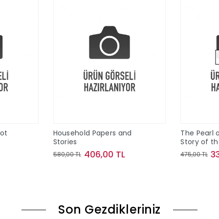
Pot
Household Papers and
The Pearl o
Stories
Story of t
Maine
406,00 TL
3
580,00 TL
475,00 TL
le
Sepete Ekle
Son Gezdikleriniz