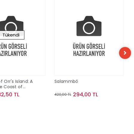
Tükendi
f Orr's Island: A
Salammbô
he Coast of
32,50 TL
294,00 TL
420,00 TL
Stokta Yok
Sepete Ekle