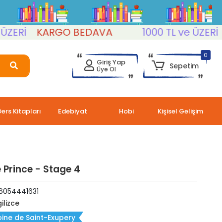
Rİ
KARGO BEDAVA
1000 TL ve ÜZERİ
KA
0
Giriş Yap
Sepetim
Üye Ol
Ders Kitapları
Edebiyat
Hobi
Kişisel Gelişim
e Prince - Stage 4
6054441631
ilizce
ine de Saint-Exupery