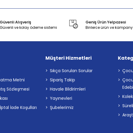
Güvenli Alışveriş
Geniş Ürün Yelpazesi
Güvenli ve kolay ödeme sistemi
Binlerce ürün ve kampany
Müşteri Hizmetleri
Kateg
a
Sıkça Sorulan Sorular
Çocu
latma Metni
Sipariş Takip
Çocu
Edebi
atış Sözleşmesi
Havale Bildirimleri
Kolek
ikası
Yayınevleri
Sürel
tal İade Koşulları
Şubelerimiz
Araş