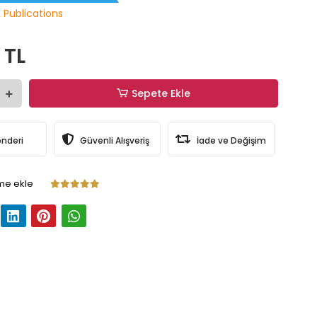
 Publications
 TL
Sepete Ekle
önderi
Güvenli Alışveriş
İade ve Değişim
me ekle