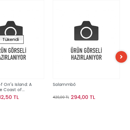
Tükendi
f Orr's Island: A
Salammbô
he Coast of
32,50 TL
294,00 TL
420,00 TL
Stokta Yok
Sepete Ekle