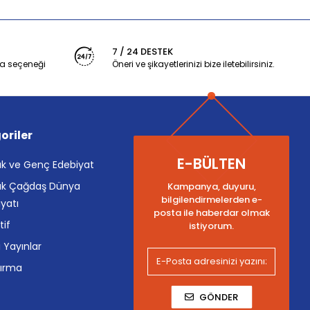
7 / 24 DESTEK
a seçeneği
Öneri ve şikayetlerinizi bize iletebilirsiniz.
oriler
E-BÜLTEN
k ve Genç Edebiyat
k Çağdaş Dünya
Kampanya, duyuru,
bilgilendirmelerden e-
yatı
posta ile haberdar olmak
tif
istiyorum.
i Yayınlar
tırma
GÖNDER