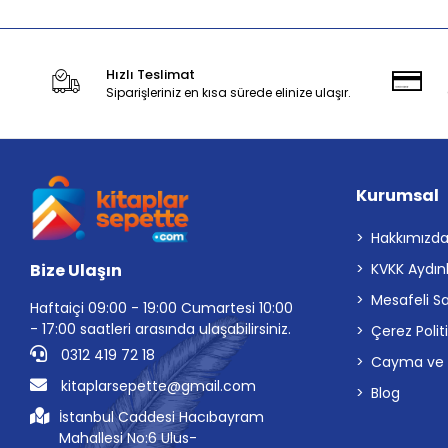
Hızlı Teslimat
Siparişleriniz en kısa sürede elinize ulaşır.
Kurumsal
Hakkımızd
Bize Ulaşın
KVKK Aydın
Mesafeli S
Haftaiçi 09:00 - 19:00 Cumartesi 10:00
- 17:00 saatleri arasında ulaşabilirsiniz.
Çerez Polit
0312 419 72 18
Cayma ve İp
kitaplarsepette@gmail.com
Blog
İstanbul Caddesi Hacıbayram
Mahallesi No:6 Ulus-