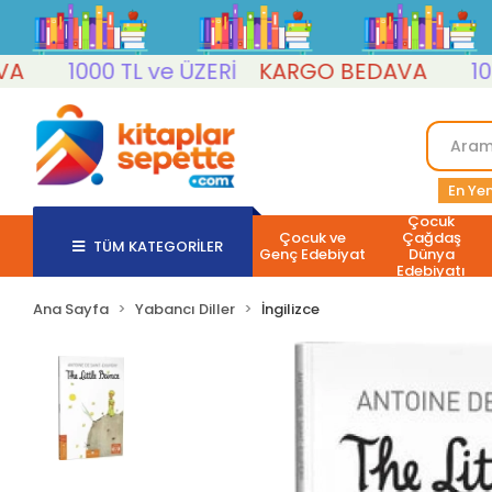
1000 TL ve ÜZERİ
KARGO BEDAVA
1000 T
En Yen
Çocuk
Çocuk ve
Çağdaş
TÜM KATEGORİLER
Genç Edebiyat
Dünya
Edebiyatı
Ana Sayfa
Yabancı Diller
İngilizce