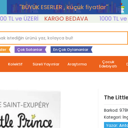
''BÜYÜK ESERLER , küçük fiyatlar''
L ve ÜZERİ
KARGO BEDAVA
1000 TL ve ÜZE
iler
Çok Satanlar
En Çok Oylananlar
Çocuk
Kolektif
Süreli Yayınlar
Araştırma
Edebiyatı
The Littl
Barkod:
978
Kategori:
İng
Yazar:
Anto