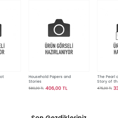
Pot
Household Papers and
The Pearl o
Stories
Story of t
Maine
406,00 TL
3
580,00 TL
475,00 TL
le
Sepete Ekle
Son Gezdikleriniz