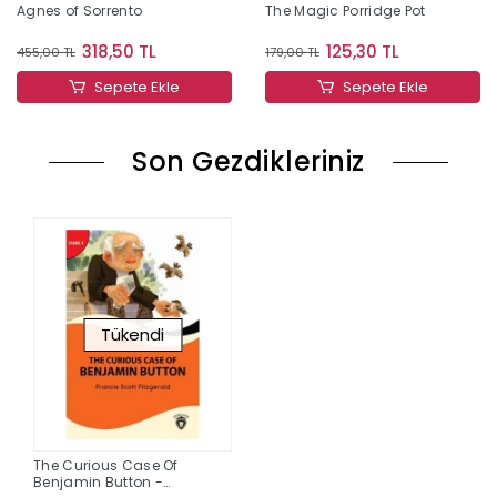
Agnes of Sorrento
The Magic Porridge Pot
318,50 TL
125,30 TL
455,00 TL
179,00 TL
Sepete Ekle
Sepete Ekle
Son Gezdikleriniz
Tükendi
The Curious Case Of
Benjamin Button -