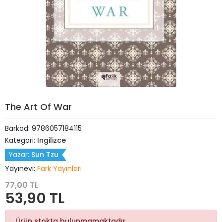
The Art Of War
Barkod:
9786057184115
Kategori:
İngilizce
Yazar:
Sun Tzu
Yayınevi:
Fark Yayınları
77,00 TL
53,90 TL
Ürün stokta bulunmamaktadır.