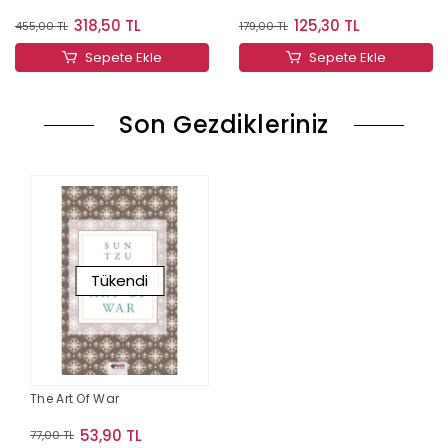
318,50 TL
125,30 TL
455,00 TL
179,00 TL
Sepete Ekle
Sepete Ekle
Son Gezdikleriniz
Tükendi
The Art Of War
53,90 TL
77,00 TL