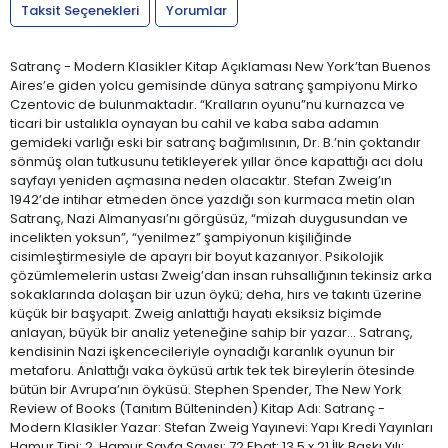
Taksit Seçenekleri
Yorumlar
Satranç - Modern Klasikler Kitap Açıklaması New York’tan Buenos
Aires’e giden yolcu gemisinde dünya satranç şampiyonu Mirko
Czentovic de bulunmaktadır. “Kralların oyunu”nu kurnazca ve
ticari bir ustalıkla oynayan bu cahil ve kaba saba adamın
gemideki varlığı eski bir satranç bağımlısının, Dr. B.’nin çoktandır
sönmüş olan tutkusunu tetikleyerek yıllar önce kapattığı acı dolu
sayfayı yeniden açmasına neden olacaktır. Stefan Zweig’ın
1942’de intihar etmeden önce yazdığı son kurmaca metin olan
Satranç, Nazi Almanyası’nı görgüsüz, “mizah duygusundan ve
incelikten yoksun”, “yenilmez” şampiyonun kişiliğinde
cisimleştirmesiyle de apayrı bir boyut kazanıyor. Psikolojik
çözümlemelerin ustası Zweig’dan insan ruhsallığının tekinsiz arka
sokaklarında dolaşan bir uzun öykü; deha, hırs ve takıntı üzerine
küçük bir başyapıt. Zweig anlattığı hayatı eksiksiz biçimde
anlayan, büyük bir analiz yeteneğine sahip bir yazar… Satranç,
kendisinin Nazi işkencecileriyle oynadığı karanlık oyunun bir
metaforu. Anlattığı vaka öyküsü artık tek tek bireylerin ötesinde
bütün bir Avrupa’nın öyküsü. Stephen Spender, The New York
Review of Books (Tanıtım Bülteninden) Kitap Adı: Satranç -
Modern Klasikler Yazar: Stefan Zweig Yayınevi: Yapı Kredi Yayınları
Hamur Tipi: 2. Hamur Sayfa Sayısı: 72 Ebat: 13,5 x 21 İlk Baskı Yılı: