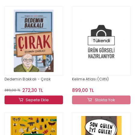
Tükendi
Dedemin Bakkalı - Çırak
Kelime Atlası (Ciltli)
272,30 TL
899,00 TL
389,00 TL
Sepete Ekle
Stokta Yok