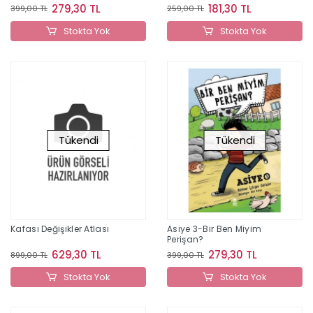
279,30 TL
181,30 TL
399,00 TL
259,00 TL
Stokta Yok
Stokta Yok
Tükendi
Tükendi
Kafası Değişikler Atlası
Asiye 3-Bir Ben Miyim
Perişan?
629,30 TL
279,30 TL
899,00 TL
399,00 TL
Stokta Yok
Stokta Yok