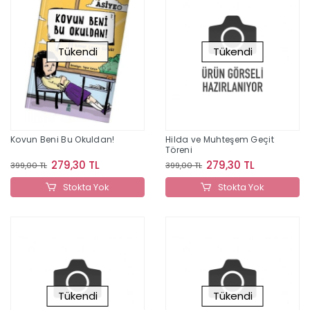
Tükendi
Tükendi
Kovun Beni Bu Okuldan!
Hilda ve Muhteşem Geçit
Töreni
279,30 TL
279,30 TL
399,00 TL
399,00 TL
Stokta Yok
Stokta Yok
Tükendi
Tükendi