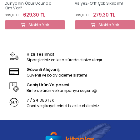
Dünyanın Öbür Ucunda
Asiye2-Offf Çok Sıkıldım!
Kim Var?
629,30 TL
279,30 TL
899,00 TL
399,00 TL
Stokta Yok
Stokta Yok
Hızlı Teslimat
Siparişleriniz en kısa sürede elinize ulaşır.
Güvenli Alışveriş
Güvenli ve kolay ödeme sistemi
Geniş Ürün Yelpazesi
Binlerce ürün ve kampanya seçeneği
7 / 24 DESTEK
Öneri ve şikayetlerinizi bize iletebilirsiniz.