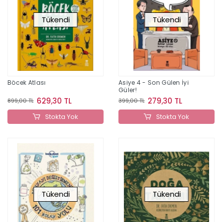
Tükendi
Tükendi
Böcek Atlası
Asiye 4 - Son Gülen İyi
Güler!
629,30 TL
279,30 TL
899,00 TL
399,00 TL
Stokta Yok
Stokta Yok
Tükendi
Tükendi