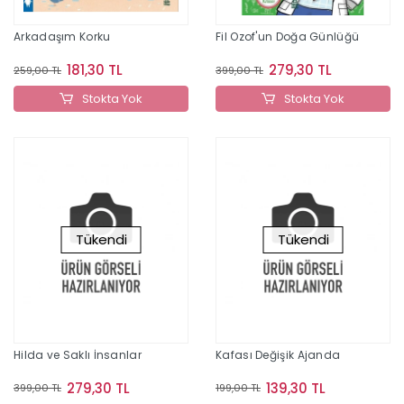
Arkadaşım Korku
Fil Ozof'un Doğa Günlüğü
181,30 TL
279,30 TL
259,00 TL
399,00 TL
Stokta Yok
Stokta Yok
Tükendi
Tükendi
Hilda ve Saklı İnsanlar
Kafası Değişik Ajanda
279,30 TL
139,30 TL
399,00 TL
199,00 TL