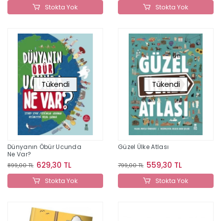
Stokta Yok
Stokta Yok
Tükendi
Tükendi
Dünyanın Öbür Ucunda
Güzel Ülke Atlası
Ne Var?
629,30 TL
559,30 TL
899,00 TL
799,00 TL
Stokta Yok
Stokta Yok