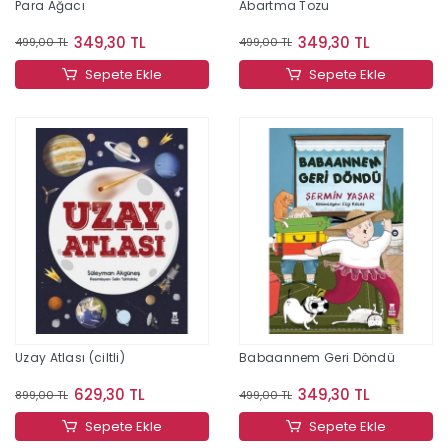
Para Ağacı
Abartma Tozu
349,30 TL
349,30 TL
499,00 TL
499,00 TL
Sepete Ekle
Sepete Ekle
Uzay Atlası (ciltli)
Babaannem Geri Döndü
629,30 TL
349,30 TL
899,00 TL
499,00 TL
Sepete Ekle
Sepete Ekle