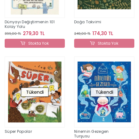
Dünyayı Değiştirmenin 101
Doğa Takvimi
Kolay Yolu
279,30 TL
174,30 TL
399,00 TL
249,00 TL
Stokta Yok
Stokta Yok
Tükendi
Tükendi
Süper Popolar
Ninemin Gezegen
Turşusu