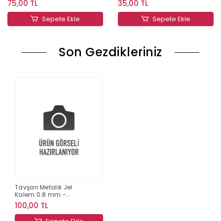
75,00 TL
35,00 TL
Sepete Ekle
Sepete Ekle
Son Gezdikleriniz
Tavşan Metalik Jel
Kalem 0.8 mm -
Gümüş
100,00 TL