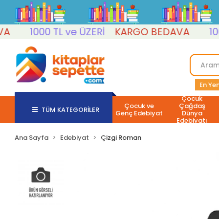
1000 TL ve ÜZERİ
KARGO BEDAVA
1000 T
En Yen
Çocuk
Çocuk ve
Çağdaş
TÜM KATEGORİLER
Genç Edebiyat
Dünya
Edebiyatı
Ana Sayfa
Edebiyat
Çizgi Roman