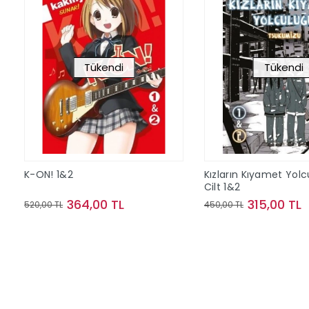
Tükendi
Tükendi
K-ON! 1&2
Kızların Kıyamet Yol
Cilt 1&2
364,00 TL
315,00 TL
520,00 TL
450,00 TL
Stokta Yok
Stokta Y