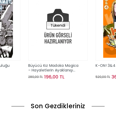
Tükendi
culuğu
Büyücü Kız Madoka Magica
K-ON! 3&4
– Hayaletlerin Ayaklanışı
Cilt 1
196,00 TL
3
280,00 TL
520,00 TL
ok
Stokta Yok
Son Gezdikleriniz