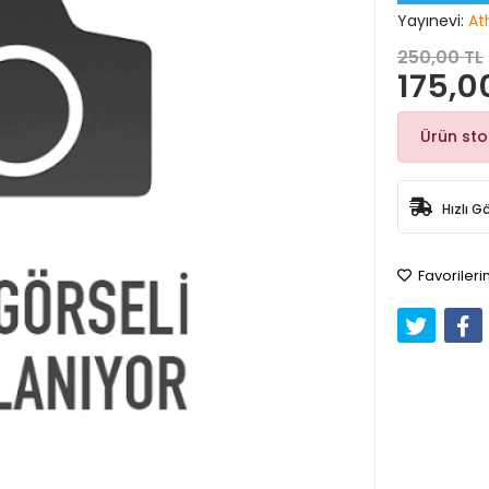
Yayınevi:
At
250,00 TL
175,0
Ürün st
Hızlı G
Favorileri