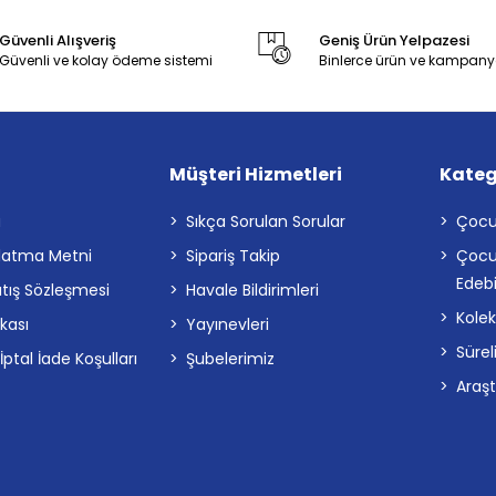
Güvenli Alışveriş
Geniş Ürün Yelpazesi
Güvenli ve kolay ödeme sistemi
Binlerce ürün ve kampany
Müşteri Hizmetleri
Kateg
a
Sıkça Sorulan Sorular
Çocu
latma Metni
Sipariş Takip
Çocu
Edebi
atış Sözleşmesi
Havale Bildirimleri
Kolek
ikası
Yayınevleri
Sürel
tal İade Koşulları
Şubelerimiz
Araş