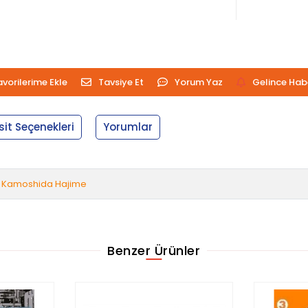
avorilerime Ekle
Tavsiye Et
Yorum Yaz
Gelince Hab
sit Seçenekleri
Yorumlar
Kamoshida Hajime
Benzer Ürünler