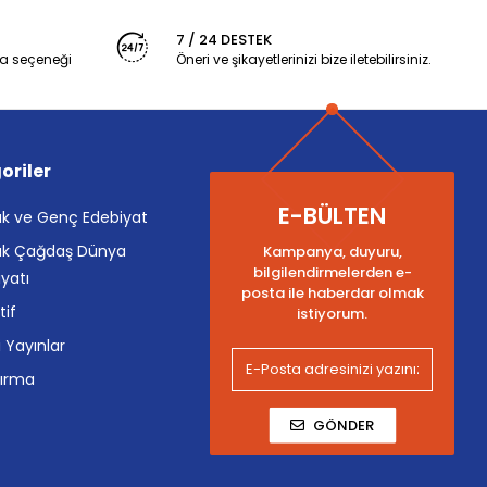
7 / 24 DESTEK
a seçeneği
Öneri ve şikayetlerinizi bize iletebilirsiniz.
oriler
E-BÜLTEN
k ve Genç Edebiyat
k Çağdaş Dünya
Kampanya, duyuru,
bilgilendirmelerden e-
yatı
posta ile haberdar olmak
tif
istiyorum.
i Yayınlar
tırma
GÖNDER