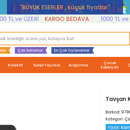
''BÜYÜK ESERLER , küçük fiyatlar''
L ve ÜZERİ
KARGO BEDAVA
1000 TL ve ÜZE
iler
Çok Satanlar
En Çok Oylananlar
Çocuk
Kolektif
Süreli Yayınlar
Araştırma
Edebiyatı
Tavşan K
Barkod:
978
Kategori:
Çi
Yazar:
Kam