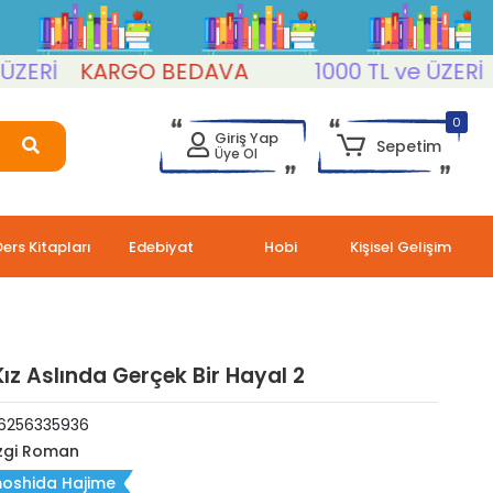
Rİ
KARGO BEDAVA
1000 TL ve ÜZERİ
KA
0
Giriş Yap
Sepetim
Üye Ol
Ders Kitapları
Edebiyat
Hobi
Kişisel Gelişim
ız Aslında Gerçek Bir Hayal 2
6256335936
zgi Roman
oshida Hajime