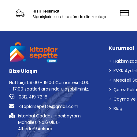
Hızlı Teslimat
Siparişleriniz en kısa sürede elinize ulaşır.
Kurumsal
Hakkımızd
Bize Ulaşın
KVKK Aydın
Mesafeli S
Haftaiçi 09:00 - 19:00 Cumartesi 10:00
- 17:00 saatleri arasında ulaşabilirsiniz.
Çerez Polit
0312 419 72 18
Cayma ve İp
kitaplarsepette@gmail.com
Blog
İstanbul Caddesi Hacıbayram
Mahallesi No:6 Ulus-
Altındağ/Ankara