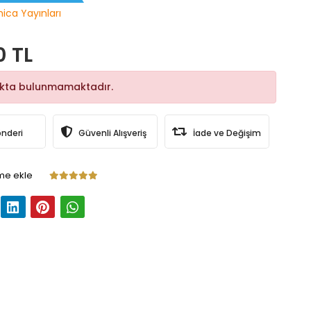
hica Yayınları
0 TL
okta bulunmamaktadır.
önderi
Güvenli Alışveriş
İade ve Değişim
me ekle