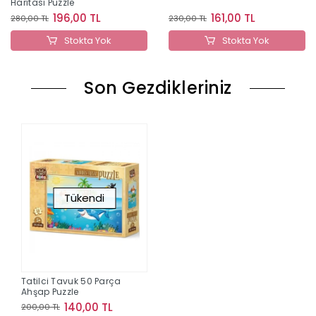
Sepete Ek
161,00 TL
230,00 TL
k
Stokta Yok
Son Gezdikleriniz
Tükendi
Tatilci Tavuk 50 Parça
Ahşap Puzzle
140,00 TL
200,00 TL