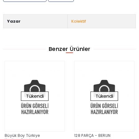
Yazar
Kolektif
Benzer Ürünler
Tükendi
50 Parça Coloring Puz
Cheerful Farm - Neşel
Çiftlik
128 PARÇA - BERLIN
266,00 TL
380,00 TL