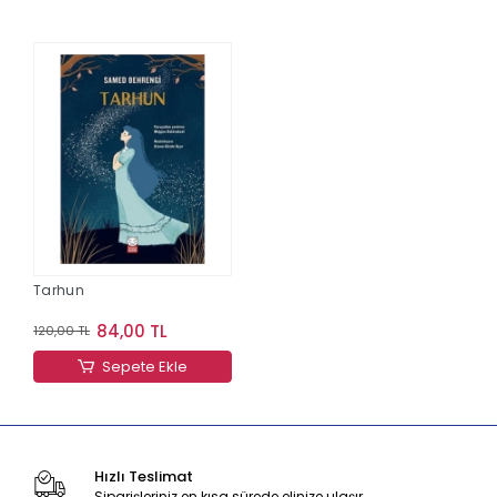
Tarhun
84,00 TL
120,00 TL
Sepete Ekle
Hızlı Teslimat
Siparişleriniz en kısa sürede elinize ulaşır.