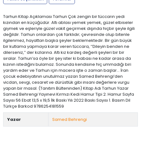
Tarhun Kitap Açıklaması Tarhun Çok zengin bir tüccarın yedi
kızından en küçüğüdür. Altı ablası yemek yemek, güzel elbiseler
giymek ve eşleriyle güzel vakit geçirmek dışında hiçbir şeyle ilgili
değildir. Tarhun onlardan çok farklıdır; çevresinde olup bitenle
ilgilenmez, hayattan başka şeyler beklemektedir. Bir gün büyük
bir kutlama yapmaya karar veren tüccara, ‘’Dileyin benden ne
dilerseniz,’’ der kızlarına. Altı kız kardeş değerli şeyleri bir bir
sıralar. Tarhun’sa öyle bir şey ister ki babası ne kadar arasa da
kızının istediğini bulamaz. Sonunda kendisine hiç ummadığı biri
yardım eder ve Tarhun için macera işte o zaman başlar… İran
çocuk edebiyatının unutulmaz yazarı Samed Behrengi’den
vicdan, sevgi, cesaret ve dürüstlük gibi insani değerlere vurgu
yapan bir masal. (Tanıtım Bülteninden) Kitap Adı Tarhun Yazar
Samed Behrengi Yayınevi Kırmızı Kedi Hamur Tipi 2. Hamur Sayfa
Sayısı 56 Ebat 13,5 x 19,5 İlk Baskı Yılı 2022 Baskı Sayısı 1. Basım Dil
Türkçe Barkod 9786254181559
Yazar
Samed Behrengi