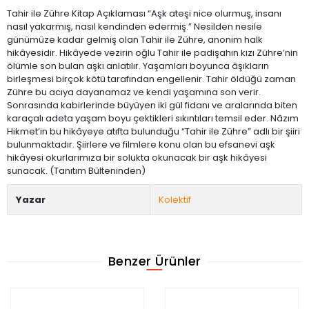
Tahir ile Zühre Kitap Açıklaması “Aşk ateşi nice olurmuş, insanı
nasıl yakarmış, nasıl kendinden edermiş.” Nesilden nesile
günümüze kadar gelmiş olan Tahir ile Zühre, anonim halk
hikâyesidir. Hikâyede vezirin oğlu Tahir ile padişahın kızı Zühre’nin
ölümle son bulan aşkı anlatılır. Yaşamları boyunca âşıkların
birleşmesi birçok kötü tarafından engellenir. Tahir öldüğü zaman
Zühre bu acıya dayanamaz ve kendi yaşamına son verir.
Sonrasında kabirlerinde büyüyen iki gül fidanı ve aralarında biten
karaçalı adeta yaşam boyu çektikleri sıkıntıları temsil eder. Nâzım
Hikmet’in bu hikâyeye atıfta bulunduğu “Tahir ile Zühre” adlı bir şiiri
bulunmaktadır. Şiirlere ve filmlere konu olan bu efsanevi aşk
hikâyesi okurlarımıza bir solukta okunacak bir aşk hikâyesi
sunacak. (Tanıtım Bülteninden)
Yazar
Kolektif
Benzer Ürünler