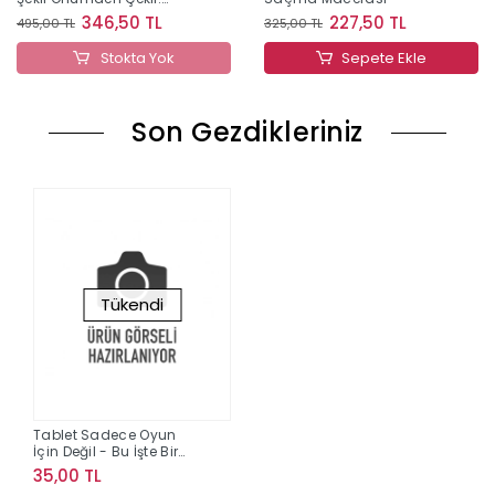
(Ciltli)
346,50 TL
227,50 TL
495,00 TL
325,00 TL
Stokta Yok
Sepete Ekle
Son Gezdikleriniz
Tükendi
Tablet Sadece Oyun
İçin Değil - Bu İşte Bir
Oyun
35,00 TL