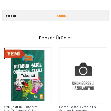
Yazar
Kolektif
Benzer Ürünler
Tükendi
Kral Şakir 16 - Kitabım
Hasta Pasta: Evrenin En
Şekil Önümden Çekil!
Saçma Macerası