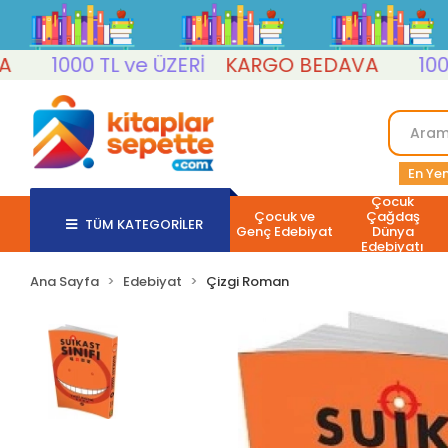
1000 TL ve ÜZERİ
KARGO BEDAVA
1000 TL
En Yen
Çocuk
Çocuk ve
Çağdaş
TÜM KATEGORİLER
Genç Edebiyat
Dünya
Edebiyatı
Ana Sayfa
Edebiyat
Çizgi Roman