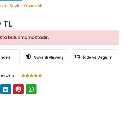
ekli Şeyler Yayıncılık
 TL
okta bulunmamaktadır.
önderi
Güvenli Alışveriş
İade ve Değişim
me ekle