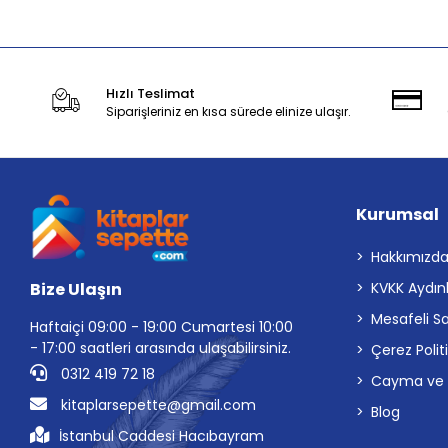
Hızlı Teslimat
Siparişleriniz en kısa sürede elinize ulaşır.
Kurumsal
Hakkımızd
Bize Ulaşın
KVKK Aydın
Mesafeli S
Haftaiçi 09:00 - 19:00 Cumartesi 10:00
- 17:00 saatleri arasında ulaşabilirsiniz.
Çerez Polit
0312 419 72 18
Cayma ve İp
kitaplarsepette@gmail.com
Blog
İstanbul Caddesi Hacıbayram