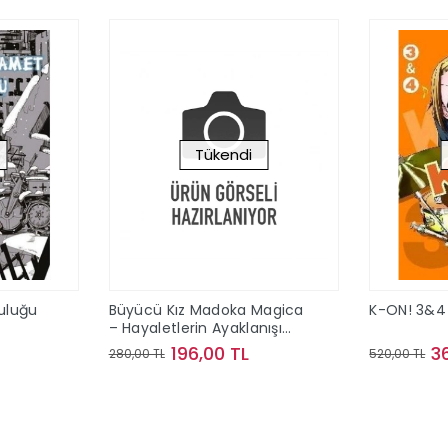
Tükendi
culuğu
Büyücü Kız Madoka Magica
K-ON! 3&4
– Hayaletlerin Ayaklanışı
Cilt 1
196,00 TL
3
280,00 TL
520,00 TL
ok
Stokta Yok