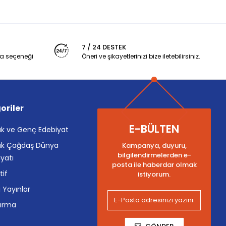
7 / 24 DESTEK
a seçeneği
Öneri ve şikayetlerinizi bize iletebilirsiniz.
oriler
E-BÜLTEN
k ve Genç Edebiyat
k Çağdaş Dünya
Kampanya, duyuru,
bilgilendirmelerden e-
yatı
posta ile haberdar olmak
tif
istiyorum.
i Yayınlar
tırma