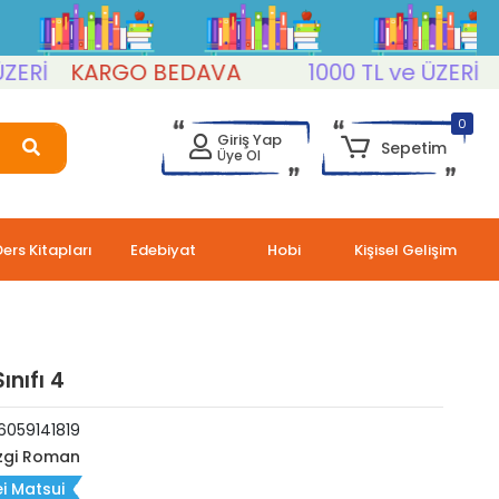
KARGO BEDAVA
1000 TL ve ÜZERİ
KAR
0
Giriş Yap
Sepetim
Üye Ol
Ders Kitapları
Edebiyat
Hobi
Kişisel Gelişim
ınıfı 4
6059141819
zgi Roman
i Matsui