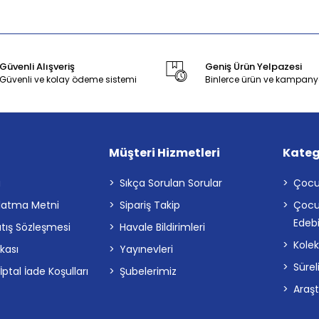
Güvenli Alışveriş
Geniş Ürün Yelpazesi
Güvenli ve kolay ödeme sistemi
Binlerce ürün ve kampany
Müşteri Hizmetleri
Kateg
a
Sıkça Sorulan Sorular
Çocu
latma Metni
Sipariş Takip
Çocu
Edebi
atış Sözleşmesi
Havale Bildirimleri
Kolek
ikası
Yayınevleri
Sürel
tal İade Koşulları
Şubelerimiz
Araş