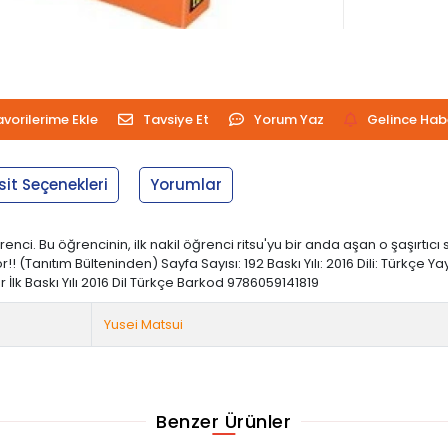
avorilerime Ekle
Tavsiye Et
Yorum Yaz
Gelince Hab
sit Seçenekleri
Yorumlar
öğrenci. Bu öğrencinin, ilk nakil öğrenci ritsu'yu bir anda aşan o şaşır
(Tanıtım Bülteninden) Sayfa Sayısı: 192 Baskı Yılı: 2016 Dili: Türkçe Yayı
İlk Baskı Yılı 2016 Dil Türkçe Barkod 9786059141819
Yusei Matsui
Benzer Ürünler