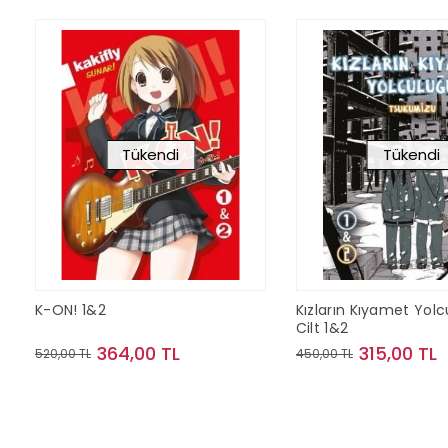
Tükendi
Tükendi
K-ON! 1&2
Kızların Kıyamet Yol
Cilt 1&2
364,00 TL
315,00 TL
520,00 TL
450,00 TL
Stokta Yok
Stokta Y