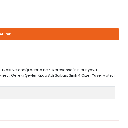
er Ver
tıcı suikast yeteneği acaba ne?! Korosensei'nin dünyaya
nevi: Gerekli Şeyler Kitap Adı Suikast Sınıfı 4 Çizer Yusei Matsui