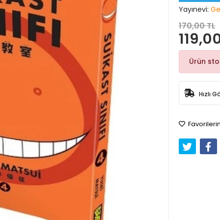
Yayınevi:
Ger
170,00 TL
119,00
Ürün st
Hızlı G
Favorileri