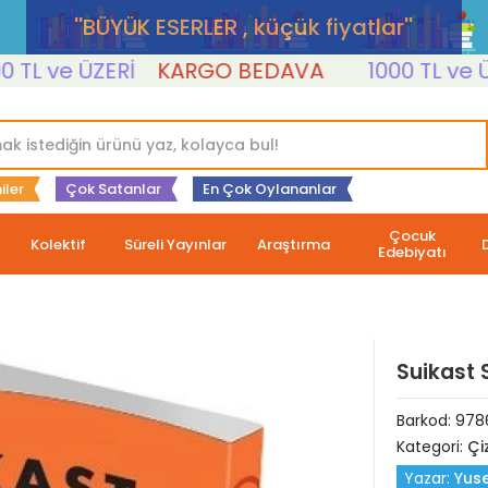
''BÜYÜK ESERLER , küçük fiyatlar''
 ve ÜZERİ
KARGO BEDAVA
1000 TL ve ÜZERİ
iler
Çok Satanlar
En Çok Oylananlar
Çocuk
Kolektif
Süreli Yayınlar
Araştırma
Edebiyatı
Suikast S
Barkod:
978
Kategori:
Çi
Yazar:
Yuse