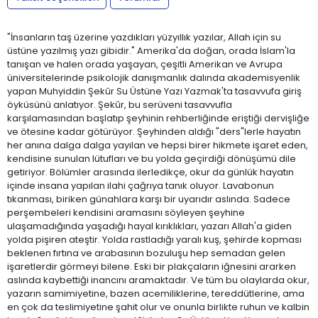
"İnsanların taş üzerine yazdıkları yüzyıllık yazılar, Allah için su
üstüne yazılmış yazı gibidir." Amerika'da doğan, orada İslam'la
tanışan ve halen orada yaşayan, çeşitli Amerikan ve Avrupa
üniversitelerinde psikolojik danışmanlık dalında akademisyenlik
yapan Muhyiddin Şekûr Su Üstüne Yazı Yazmak'ta tasavvufa giriş
öyküsünü anlatıyor. Şekûr, bu serüveni tasavvufla
karşılamasından başlatıp şeyhinin rehberliğinde eriştiği dervişliğe
ve ötesine kadar götürüyor. Şeyhinden aldığı "ders"lerle hayatın
her anına dalga dalga yayılan ve hepsi birer hikmete işaret eden,
kendisine sunulan lütufları ve bu yolda geçirdiği dönüşümü dile
getiriyor. Bölümler arasında ilerledikçe, okur da günlük hayatın
içinde insana yapılan ilahi çağrıya tanık oluyor. Lavabonun
tıkanması, biriken günahlara karşı bir uyarıdır aslında. Sadece
perşembeleri kendisini aramasını söyleyen şeyhine
ulaşamadığında yaşadığı hayal kırıklıkları, yazarı Allah'a giden
yolda pişiren ateştir. Yolda rastladığı yaralı kuş, şehirde kopması
beklenen fırtına ve arabasının bozuluşu hep semadan gelen
işaretlerdir görmeyi bilene. Eski bir plakçaların iğnesini ararken
aslında kaybettiği inancını aramaktadır. Ve tüm bu olaylarda okur,
yazarın samimiyetine, bazen acemiliklerine, tereddütlerine, ama
en çok da teslimiyetine şahit olur ve onunla birlikte ruhun ve kalbin