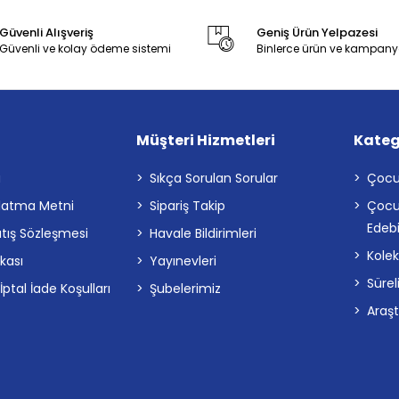
Güvenli Alışveriş
Geniş Ürün Yelpazesi
Güvenli ve kolay ödeme sistemi
Binlerce ürün ve kampany
Müşteri Hizmetleri
Kateg
a
Sıkça Sorulan Sorular
Çocu
latma Metni
Sipariş Takip
Çocu
Edebi
atış Sözleşmesi
Havale Bildirimleri
Kolek
ikası
Yayınevleri
Sürel
tal İade Koşulları
Şubelerimiz
Araş