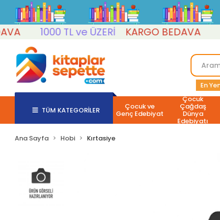
A
1000 TL ve ÜZERİ
KARGO BEDAVA
100
En Yen
Çocuk
Çocuk ve
Çağdaş
TÜM KATEGORİLER
Genç Edebiyat
Dünya
Edebiyatı
Ana Sayfa
Hobi
Kırtasiye