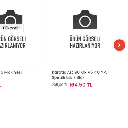
Tükendi
ap Makinesi
Karatis Art 90 GR A5 40 YP.
Spiralli Eskiz Blok
L
164,50 TL
235,00 TL
Stokta Yok
Sepete Ekle