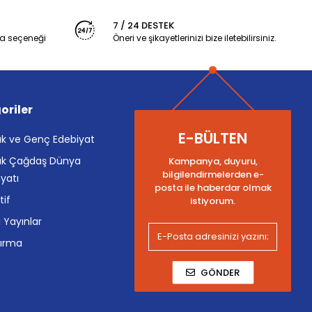
7 / 24 DESTEK
a seçeneği
Öneri ve şikayetlerinizi bize iletebilirsiniz.
oriler
E-BÜLTEN
k ve Genç Edebiyat
k Çağdaş Dünya
Kampanya, duyuru,
bilgilendirmelerden e-
yatı
posta ile haberdar olmak
tif
istiyorum.
i Yayınlar
tırma
GÖNDER