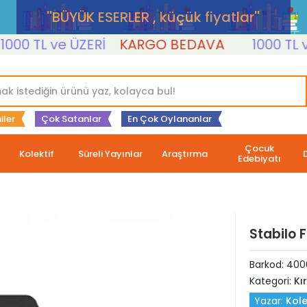
''BÜYÜK ESERLER , küçük fiyatlar''
0 TL ve ÜZERİ
KARGO BEDAVA
1000 TL ve Ü
iler
Çok Satanlar
En Çok Oylananlar
Çocuk
Kolektif
Süreli Yayınlar
Araştırma
Edebiyatı
Stabilo F
Barkod:
400
Kategori:
Kı
Yazar:
Kole