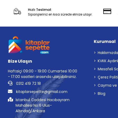
Hızlı Teslimat
Siparişleriniz en kısa sürede elinize ulaşır.
Kurumsal
Hakkımızd
Bize Ulaşın
KVKK Aydın
Mesafeli S
Haftaiçi 09:00 - 19:00 Cumartesi 10:00
- 17:00 saatleri arasında ulaşabilirsiniz.
Çerez Polit
0312 419 72 18
Cayma ve İp
kitaplarsepette@gmail.com
Blog
İstanbul Caddesi Hacıbayram
Mahallesi No:6 Ulus-
Altındağ/Ankara