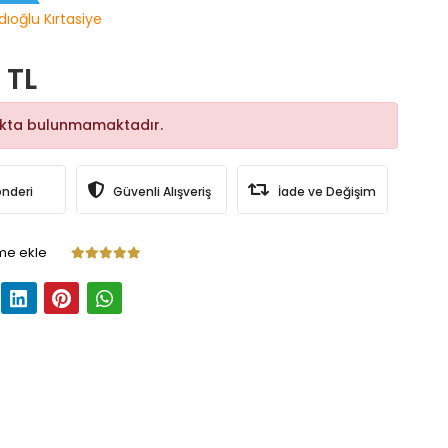
dıoğlu Kırtasiye
 TL
okta bulunmamaktadır.
önderi
Güvenli Alışveriş
İade ve Değişim
me ekle