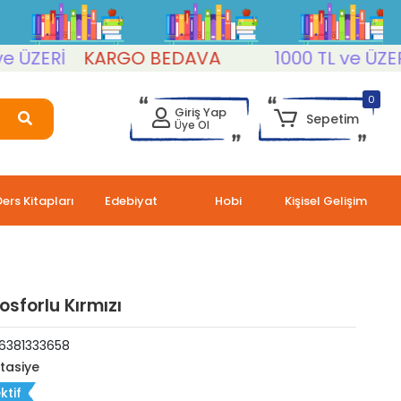
ZERİ
KARGO BEDAVA
1000 TL ve ÜZERİ
0
Giriş Yap
Sepetim
Üye Ol
Ders Kitapları
Edebiyat
Hobi
Kişisel Gelişim
osforlu Kırmızı
6381333658
rtasiye
ktif