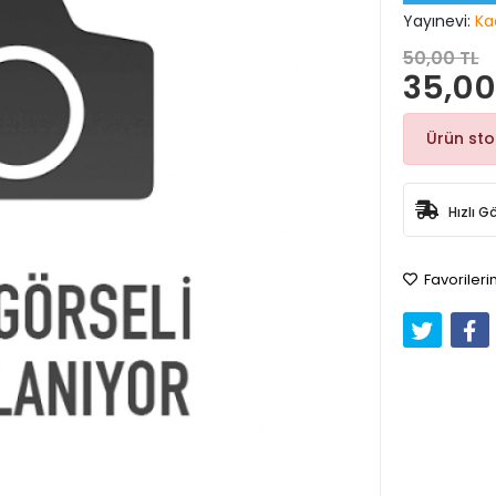
Yayınevi:
Ka
50,00 TL
35,00
Ürün st
Hızlı G
Favorileri