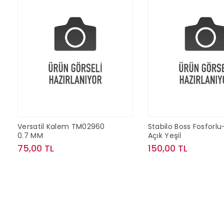
Versatil Kalem TM02960
Stabilo Boss Fosforlu
0.7 MM
Açık Yeşil
75,00 TL
150,00 TL
Sepete Ekle
Sepete Ek