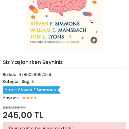
Siz Yaşlanırken Beyniniz
Barkod:
9786056962059
Kategori:
Sağlık
Yazar:
Steven P.Sımmons
Yayınevi:
orenda
350,00 TL
245,00 TL
Ürün stokta bulunmamaktadır.