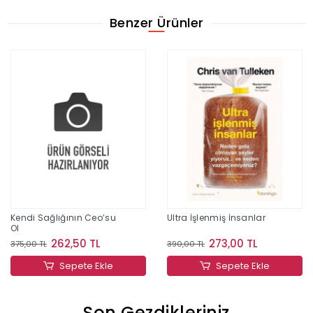
Benzer Ürünler
Kendi Sağlığının Ceo’su
Ultra İşlenmiş İnsanlar
Ol
262,50 TL
273,00 TL
375,00 TL
390,00 TL
Sepete Ekle
Sepete Ekle
Son Gezdikleriniz