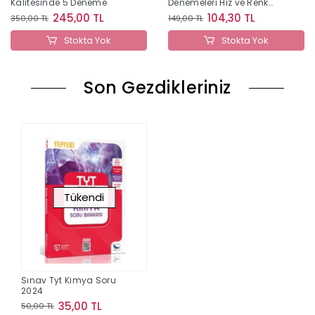
Kalitesinde 5 Deneme
Denemeleri Hız ve Renk
Yayınları
245,00 TL
104,30 TL
350,00 TL
149,00 TL
Stokta Yok
Stokta Yok
Son Gezdikleriniz
Tükendi
Sınav Tyt Kimya Soru
2024
35,00 TL
50,00 TL