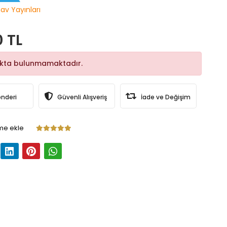
nav Yayınları
0 TL
okta bulunmamaktadır.
önderi
Güvenli Alışveriş
İade ve Değişim
me ekle