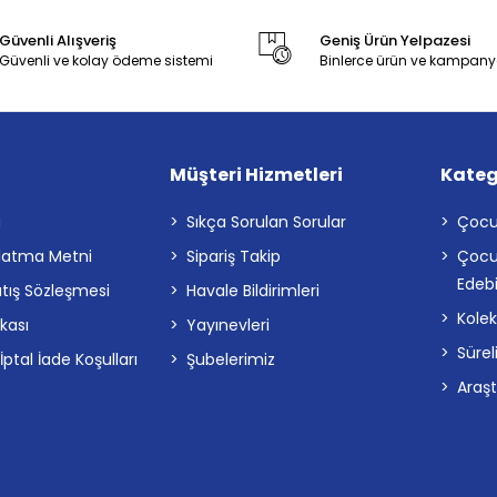
Güvenli Alışveriş
Geniş Ürün Yelpazesi
Güvenli ve kolay ödeme sistemi
Binlerce ürün ve kampany
Müşteri Hizmetleri
Kateg
a
Sıkça Sorulan Sorular
Çocu
latma Metni
Sipariş Takip
Çocu
Edebi
atış Sözleşmesi
Havale Bildirimleri
Kolek
ikası
Yayınevleri
Sürel
tal İade Koşulları
Şubelerimiz
Araş