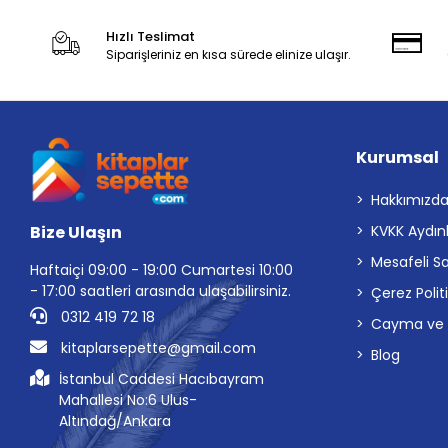
Hızlı Teslimat
Siparişleriniz en kısa sürede elinize ulaşır.
Kurumsal
Hakkımızd
Bize Ulaşın
KVKK Aydın
Mesafeli S
Haftaiçi 09:00 - 19:00 Cumartesi 10:00
- 17:00 saatleri arasında ulaşabilirsiniz.
Çerez Polit
0312 419 72 18
Cayma ve İp
kitaplarsepette@gmail.com
Blog
İstanbul Caddesi Hacıbayram
Mahallesi No:6 Ulus-
Altındağ/Ankara