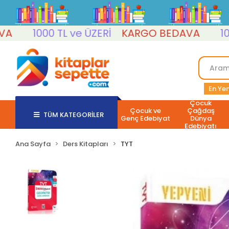
1000 TL ve ÜZERİ
KARGO BEDAVA
1000 T
En Yen
Çocuk
Çocuk ve
Çağdaş
TÜM KATEGORİLER
Genç Edebiyat
Dünya
Edebiyatı
Ana Sayfa
Ders Kitapları
TYT