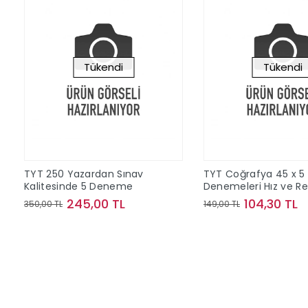
Tükendi
Tükendi
TYT 250 Yazardan Sınav
TYT Coğrafya 45 x 5
Kalitesinde 5 Deneme
Denemeleri Hız ve R
Yayınları
245,00 TL
104,30 TL
350,00 TL
149,00 TL
Stokta Yok
Stokta Y