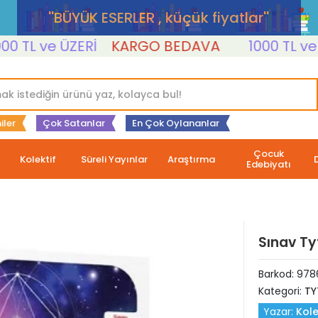
''BÜYÜK ESERLER , küçük fiyatlar''
L ve ÜZERİ
KARGO BEDAVA
1000 TL ve ÜZE
iler
Çok Satanlar
En Çok Oylananlar
Çocuk
Kolektif
Süreli Yayınlar
Araştırma
Edebiyatı
Sınav Ty
Barkod:
978
Kategori:
TY
Yazar:
Kole