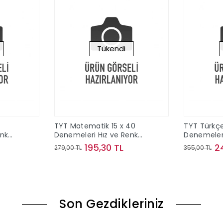
Tükendi
TYT Matematik 15 x 40
TYT Türkçe
enk
Denemeleri Hız ve Renk
Denemeleri
Yayınları
Yayınları
195,30 TL
2
279,00 TL
355,00 TL
ok
Stokta Yok
Son Gezdikleriniz