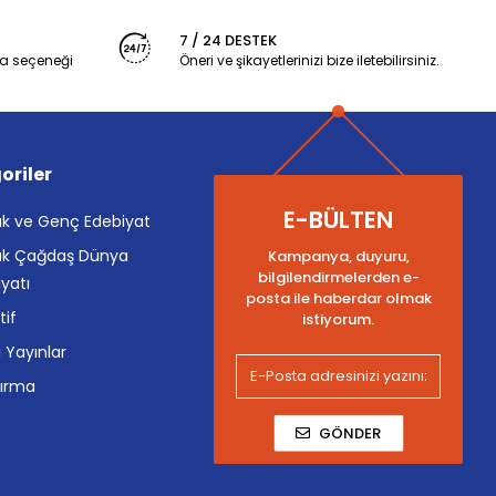
7 / 24 DESTEK
a seçeneği
Öneri ve şikayetlerinizi bize iletebilirsiniz.
oriler
E-BÜLTEN
k ve Genç Edebiyat
k Çağdaş Dünya
Kampanya, duyuru,
bilgilendirmelerden e-
yatı
posta ile haberdar olmak
tif
istiyorum.
i Yayınlar
tırma
GÖNDER