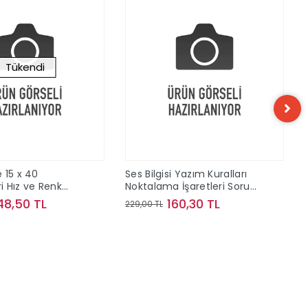
Tükendi
 15 x 40
Ses Bilgisi Yazım Kuralları
 Hız ve Renk
Noktalama İşaretleri Soru
ve Konu Kampı Bilgi Sarmal
48,50 TL
160,30 TL
229,00 TL
Yayınları
Stokta Yok
Sepete Ekle