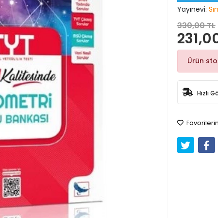
Yayınevi:
Sı
330,00 TL
231,0
Ürün st
Hızlı G
Favorileri