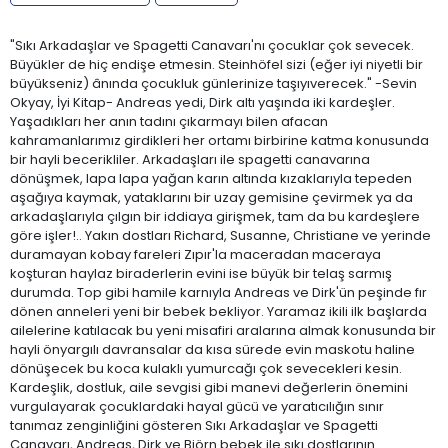
"Sıkı Arkadaşlar ve Spagetti Canavarı'nı çocuklar çok sevecek.
Büyükler de hiç endişe etmesin. Steinhöfel sizi (eğer iyi niyetli bir
büyükseniz) ânında çocukluk günlerinize taşıyıverecek." -Sevin
Okyay, İyi Kitap- Andreas yedi, Dirk altı yaşında iki kardeşler.
Yaşadıkları her anın tadını çıkarmayı bilen afacan
kahramanlarımız girdikleri her ortamı birbirine katma konusunda
bir hayli becerikliler. Arkadaşları ile spagetti canavarına
dönüşmek, lapa lapa yağan karın altında kızaklarıyla tepeden
aşağıya kaymak, yataklarını bir uzay gemisine çevirmek ya da
arkadaşlarıyla çılgın bir iddiaya girişmek, tam da bu kardeşlere
göre işler!.. Yakın dostları Richard, Susanne, Christiane ve yerinde
duramayan kobay fareleri Zıpır'la maceradan maceraya
koşturan haylaz biraderlerin evini ise büyük bir telaş sarmış
durumda. Top gibi hamile karnıyla Andreas ve Dirk'ün peşinde fır
dönen anneleri yeni bir bebek bekliyor. Yaramaz ikili ilk başlarda
ailelerine katılacak bu yeni misafiri aralarına almak konusunda bir
hayli önyargılı davransalar da kısa sürede evin maskotu haline
dönüşecek bu koca kulaklı yumurcağı çok sevecekleri kesin.
Kardeşlik, dostluk, aile sevgisi gibi manevi değerlerin önemini
vurgulayarak çocuklardaki hayal gücü ve yaratıcılığın sınır
tanımaz zenginliğini gösteren Sıkı Arkadaşlar ve Spagetti
Canavarı, Andreas, Dirk ve Björn bebek ile sıkı dostlarının