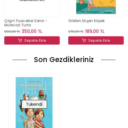
Çılgın Yiyecekler Serisi -
Gökten Düşen Köpek
Mütevazı Turta
350,00 TL
189,00 TL
500,00 TL
270,00 TL
Sepete Ekle
Sepete Ekle
Son Gezdikleriniz
Tükendi