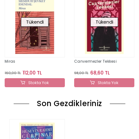
Tükendi
Tükendi
Miras
Canvermezler Tekkesi
112,00 TL
68,60 TL
160,00 TL
98,00 TL
Stokta Yok
Stokta Yok
Son Gezdikleriniz