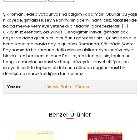
Şık romanı, edebiyat dünyasına attığım ilk adımdır. Okurlar bu yaşlı
hikâyede, şimdiki Hüseyin Rahmi’nin acemi, nahif, cılız, fakat ileride
bolca meyve vermeye yetenekli bir fidanını göreceklerdir. (…)
Okuyunuz efendim, okuyunuz. Gençliğimin ihtiyarlığımdan çok
neşeli ve daha güldürücü olduğunu göreceksiniz... Çünkü ben bile
kendi kendime bayıla bayıla güldüm. Romanda, Şâtırzâde Şöhret
Bey namında bir zamane delikanlısının akıllara ziyan serüveniyle
bir vakitten beri benimsenen Batılılaşma ideolojisinin, toplumun
hangi katmanlarına nasıl ve hangi düzeyde sirayet ettiğine, bu
sirayetle birlikte toplumsal dokunun dünden bugüne nasıl bir
dönüşüme maruz kaldığına tanık oluruz.
Yazar
Hüseyin Rahmi Gürpınar
Benzer Ürünler