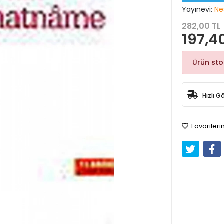
Yayınevi:
Ne
282,00 TL
197,4
Ürün st
Hızlı G
Favorileri