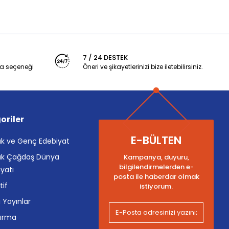
7 / 24 DESTEK
a seçeneği
Öneri ve şikayetlerinizi bize iletebilirsiniz.
oriler
E-BÜLTEN
k ve Genç Edebiyat
k Çağdaş Dünya
Kampanya, duyuru,
bilgilendirmelerden e-
yatı
posta ile haberdar olmak
tif
istiyorum.
i Yayınlar
tırma