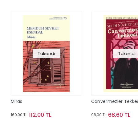
Tükendi
Tükendi
Miras
Canvermezler Tekkes
112,00 TL
68,60 TL
160,00 TL
98,00 TL
Stokta Yok
Stokta Y