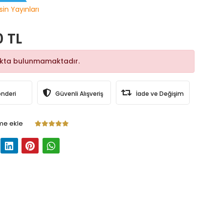
sin Yayınları
0 TL
okta bulunmamaktadır.
önderi
Güvenli Alışveriş
İade ve Değişim
me ekle