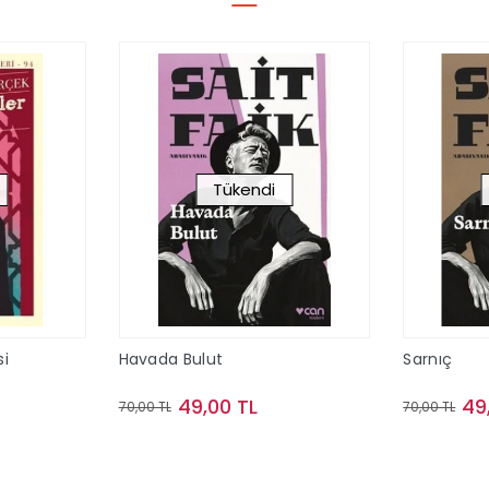
Tükendi
i
Havada Bulut
Sarnıç
49,00 TL
49
70,00 TL
70,00 TL
ok
Stokta Yok