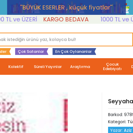
''BÜYÜK ESERLER , küçük fiyatlar''
 ve ÜZERİ
KARGO BEDAVA
1000 TL ve ÜZERİ
iler
Çok Satanlar
En Çok Oylananlar
Çocuk
Kolektif
Süreli Yayınlar
Araştırma
Edebiyatı
Seyyah
Barkod:
978
Kategori:
Tü
Yazar:
Aziz