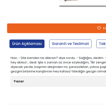
F
Ürün Açıklaması
Garanti ve Teslimat
Tak
Hızır, - Dile benden ne dilersin? diye sordu. - Sağlığını, ded
hey akılsız!., dedi. İşte o zaman az önce söylediğim, "Bir ze
diyecek yerde, başımın ateşinden mi, şanssızlıktan, yoksa şaşkın
gezgini birbirine karıştırırsın hey kafasız! İstediğin gezgin ol
Yazar