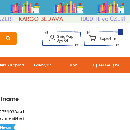
KARGO BEDAVA
1000 TL ve ÜZERİ
KAR
0
Giriş Yap
Sepetim
Üye Ol
Ders Kitapları
Edebiyat
Hobi
Kişisel Gelişim
atname
9759038441
rk Klasikleri
 Nesin