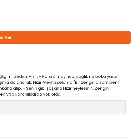
er Ver
lığım, dedim. Hızır, - Para olmayınca, sağlık ne boka yarar
ağıma dolanarak, Hızır Aleyhisselâma "Bir zengin olsam ben!"
aha atıp, - Senin gibi şaşkına Hızır neylesin?.. Zengini,
en yitip karanlıklarda yok oldu.