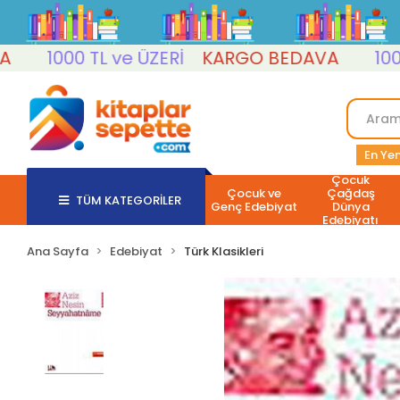
1000 TL ve ÜZERİ
KARGO BEDAVA
1000 TL
En Yen
Çocuk
Çocuk ve
Çağdaş
TÜM KATEGORİLER
Genç Edebiyat
Dünya
Edebiyatı
Ana Sayfa
Edebiyat
Türk Klasikleri