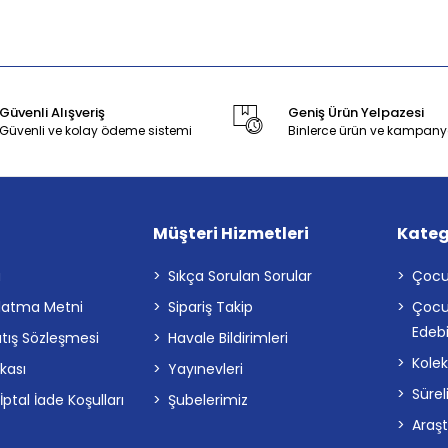
Güvenli Alışveriş
Geniş Ürün Yelpazesi
Güvenli ve kolay ödeme sistemi
Binlerce ürün ve kampany
Müşteri Hizmetleri
Kateg
a
Sıkça Sorulan Sorular
Çocu
latma Metni
Sipariş Takip
Çocu
Edebi
atış Sözleşmesi
Havale Bildirimleri
Kolek
ikası
Yayınevleri
Sürel
tal İade Koşulları
Şubelerimiz
Araş