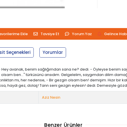
avorilerime Ekle
Tavsiye Et
Yorum Yaz
Gelince Hab
sit Seçenekleri
Yorumlar
im. - Hey avanak, benim sağlığımdan sana ne? dedi. - Öyleyse benim sağ
ngin olsam ben..." türküsünü ansıdım. Gelgelelim, saygımdan dilim dam
lıktan mı, her nedense, - Bir gezgin olsam ben! demişim. Hızır bir kahk
maksa, haydi gez, dolaş! Tann seni gezgin eylesin! dedi. Demesiyle gözd
Aziz Nesin
Benzer Ürünler