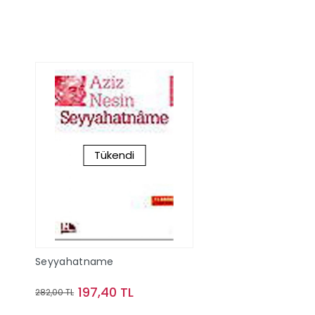
Tükendi
Seyyahatname
197,40 TL
282,00 TL