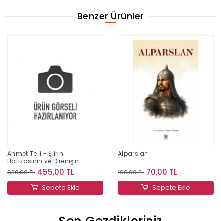
Benzer Ürünler
Ahmet Telli - Şiirin
Alparslan
Hafızasının ve Direnişin
İzinde Bir Yaşam
455,00 TL
70,00 TL
650,00 TL
100,00 TL
Sepete Ekle
Sepete Ekle
Son Gezdikleriniz