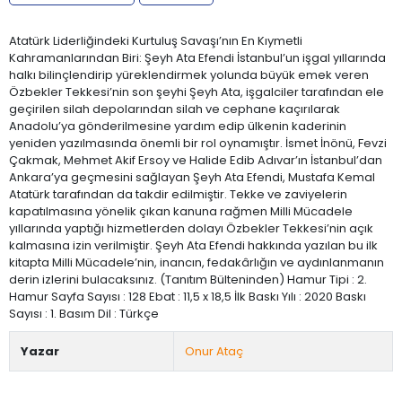
Atatürk Liderliğindeki Kurtuluş Savaşı’nın En Kıymetli
Kahramanlarından Biri: Şeyh Ata Efendi İstanbul’un işgal yıllarında
halkı bilinçlendirip yüreklendirmek yolunda büyük emek veren
Özbekler Tekkesi’nin son şeyhi Şeyh Ata, işgalciler tarafından ele
geçirilen silah depolarından silah ve cephane kaçırılarak
Anadolu’ya gönderilmesine yardım edip ülkenin kaderinin
yeniden yazılmasında önemli bir rol oynamıştır. İsmet İnönü, Fevzi
Çakmak, Mehmet Akif Ersoy ve Halide Edib Adıvar’ın İstanbul’dan
Ankara’ya geçmesini sağlayan Şeyh Ata Efendi, Mustafa Kemal
Atatürk tarafından da takdir edilmiştir. Tekke ve zaviyelerin
kapatılmasına yönelik çıkan kanuna rağmen Milli Mücadele
yıllarında yaptığı hizmetlerden dolayı Özbekler Tekkesi’nin açık
kalmasına izin verilmiştir. Şeyh Ata Efendi hakkında yazılan bu ilk
kitapta Milli Mücadele’nin, inancın, fedakârlığın ve aydınlanmanın
derin izlerini bulacaksınız. (Tanıtım Bülteninden) Hamur Tipi : 2.
Hamur Sayfa Sayısı : 128 Ebat : 11,5 x 18,5 İlk Baskı Yılı : 2020 Baskı
Sayısı : 1. Basım Dil : Türkçe
Yazar
Onur Ataç