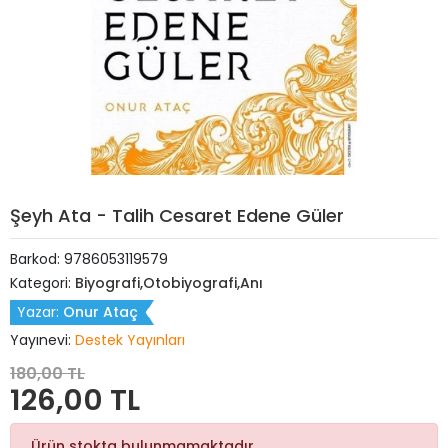
Şeyh Ata - Talih Cesaret Edene Güler
Barkod:
9786053119579
Kategori:
Biyografi,Otobiyografi,Anı
Yazar:
Onur Ataç
Yayınevi:
Destek Yayınları
180,00 TL
126,00 TL
Ürün stokta bulunmamaktadır.