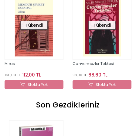
Tükendi
Tükendi
Miras
Canvermezler Tekkesi
112,00 TL
68,60 TL
160,00 TL
98,00 TL
Stokta Yok
Stokta Yok
Son Gezdikleriniz