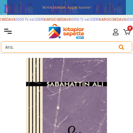
''BÜYÜK ESERLER , küçük fiyatlar''
BEDAVA
1000 TL ve ÜZERİ
KARGO BEDAVA
1000 TL ve ÜZERİ
KARGO BEDAVA
1000 
0