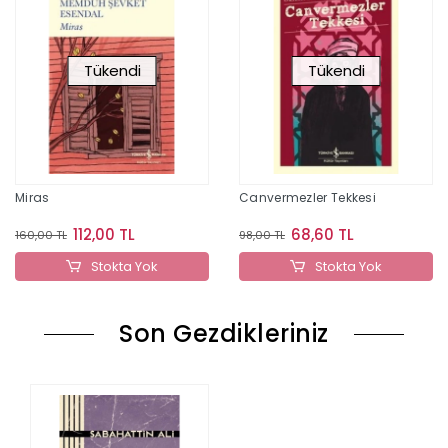
Tükendi
Tükendi
Miras
Canvermezler Tekkesi
112,00 TL
68,60 TL
160,00 TL
98,00 TL
Stokta Yok
Stokta Yok
Son Gezdikleriniz