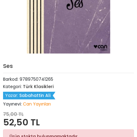
Ses
Barkod:
9789750741265
Kategori:
Türk Klasikleri
Yazar:
Sabahattin Ali
Yayınevi:
Can Yayınları
75,00 TL
52,50 TL
Ürün stokta bulunmamaktadır.