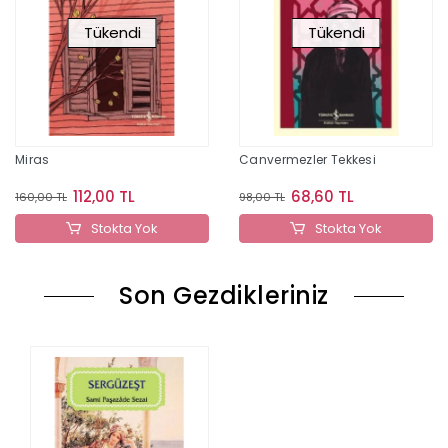
Tükendi
Tükendi
Miras
Canvermezler Tekkesi
112,00 TL
68,60 TL
160,00 TL
98,00 TL
Stokta Yok
Stokta Yok
Son Gezdikleriniz