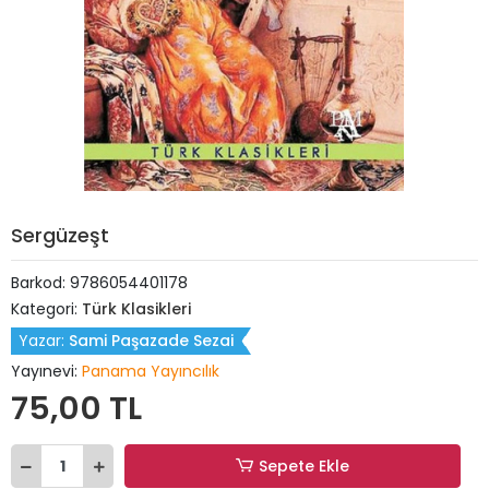
Sergüzeşt
Barkod:
9786054401178
Kategori:
Türk Klasikleri
Yazar:
Sami Paşazade Sezai
Yayınevi:
Panama Yayıncılık
75,00 TL
Sepete Ekle