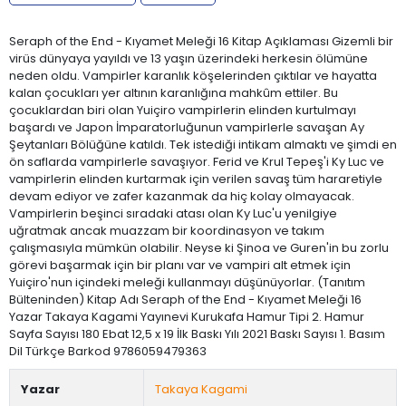
Seraph of the End - Kıyamet Meleği 16 Kitap Açıklaması Gizemli bir
virüs dünyaya yayıldı ve 13 yaşın üzerindeki herkesin ölümüne
neden oldu. Vampirler karanlık köşelerinden çıktılar ve hayatta
kalan çocukları yer altının karanlığına mahkûm ettiler. Bu
çocuklardan biri olan Yuiçiro vampirlerin elinden kurtulmayı
başardı ve Japon İmparatorluğunun vampirlerle savaşan Ay
Şeytanları Bölüğüne katıldı. Tek istediği intikam almaktı ve şimdi en
ön saflarda vampirlerle savaşıyor. Ferid ve Krul Tepeş'i Ky Luc ve
vampirlerin elinden kurtarmak için verilen savaş tüm hararetiyle
devam ediyor ve zafer kazanmak da hiç kolay olmayacak.
Vampirlerin beşinci sıradaki atası olan Ky Luc'u yenilgiye
uğratmak ancak muazzam bir koordinasyon ve takım
çalışmasıyla mümkün olabilir. Neyse ki Şinoa ve Guren'in bu zorlu
görevi başarmak için bir planı var ve vampiri alt etmek için
Yuiçiro'nun içindeki meleği kullanmayı düşünüyorlar. (Tanıtım
Bülteninden) Kitap Adı Seraph of the End - Kıyamet Meleği 16
Yazar Takaya Kagami Yayınevi Kurukafa Hamur Tipi 2. Hamur
Sayfa Sayısı 180 Ebat 12,5 x 19 İlk Baskı Yılı 2021 Baskı Sayısı 1. Basım
Dil Türkçe Barkod 9786059479363
Yazar
Takaya Kagami