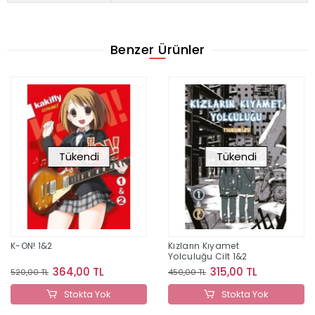
Benzer Ürünler
Tükendi
Tükendi
K-ON! 1&2
Kızların Kıyamet
Yolculuğu Cilt 1&2
364,00 TL
315,00 TL
520,00 TL
450,00 TL
Stokta Yok
Stokta Yok