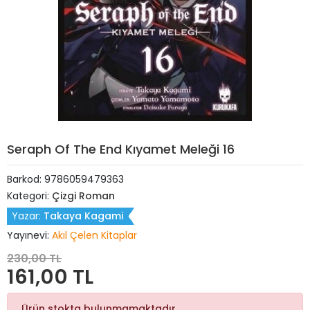
Seraph Of The End Kıyamet Meleği 16
Barkod:
9786059479363
Kategori:
Çizgi Roman
Yazar:
Takaya Kagami
Yayınevi:
Akıl Çelen Kitaplar
230,00 TL
161,00 TL
Ürün stokta bulunmamaktadır.