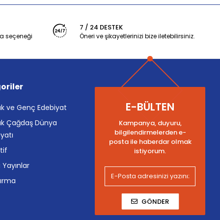
7 / 24 DESTEK
a seçeneği
Öneri ve şikayetlerinizi bize iletebilirsiniz.
oriler
E-BÜLTEN
k ve Genç Edebiyat
k Çağdaş Dünya
Kampanya, duyuru,
bilgilendirmelerden e-
yatı
posta ile haberdar olmak
tif
istiyorum.
i Yayınlar
tırma
GÖNDER