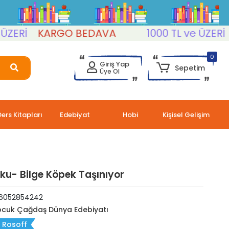
İ
KARGO BEDAVA
1000 TL ve ÜZERİ
KA
0
Giriş Yap
Sepetim
Üye Ol
Ders Kitapları
Edebiyat
Hobi
Kişisel Gelişim
ku- Bilge Köpek Taşınıyor
6052854242
cuk Çağdaş Dünya Edebiyatı
 Rosoff