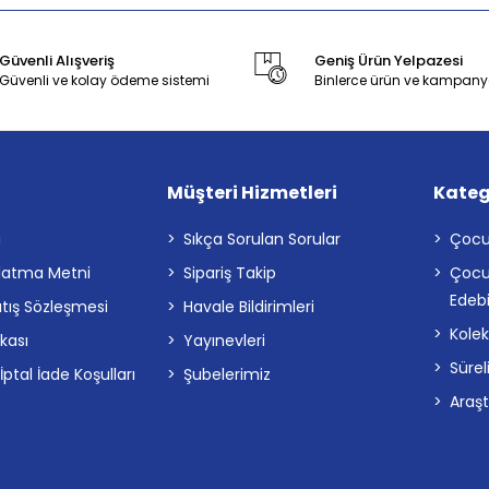
Güvenli Alışveriş
Geniş Ürün Yelpazesi
Güvenli ve kolay ödeme sistemi
Binlerce ürün ve kampany
Müşteri Hizmetleri
Kateg
a
Sıkça Sorulan Sorular
Çocu
latma Metni
Sipariş Takip
Çocu
Edebi
atış Sözleşmesi
Havale Bildirimleri
Kolek
ikası
Yayınevleri
Sürel
tal İade Koşulları
Şubelerimiz
Araş