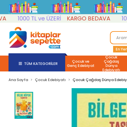
1000 TL ve ÜZERİ
KARGO BEDAVA
1000 TL
En Yen
Çocuk
Çocuk ve
Çağdaş
TÜM KATEGORİLER
Genç Edebiyat
Dünya
Edebiyatı
Ana Sayfa
Çocuk Edebiyatı
Çocuk Çağdaş Dünya Edebiy