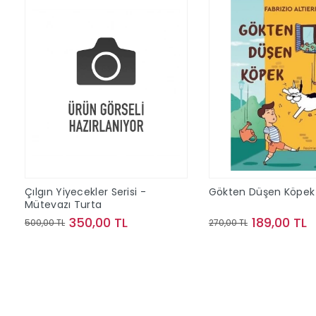
Çılgın Yiyecekler Serisi -
Gökten Düşen Köpek
Mütevazı Turta
350,00 TL
189,00 TL
500,00 TL
270,00 TL
Sepete Ekle
Sepete Ek