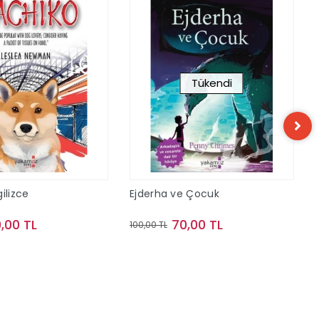
Tükendi
ilizce
Ejderha ve Çocuk
,00 TL
70,00 TL
100,00 TL
Sepete Ekle
Stokta Yok