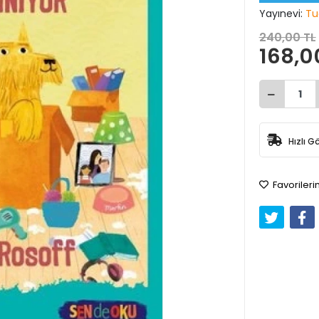
Yayınevi:
Tu
240,00 TL
168,0
Hızlı G
Favorileri