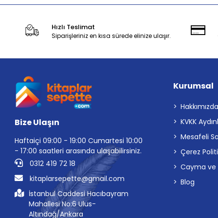
Hızlı Teslimat
Siparişleriniz en kısa sürede elinize ulaşır.
Kurumsal
Hakkımızd
Bize Ulaşın
KVKK Aydın
Mesafeli S
Haftaiçi 09:00 - 19:00 Cumartesi 10:00
- 17:00 saatleri arasında ulaşabilirsiniz.
Çerez Polit
0312 419 72 18
Cayma ve İp
kitaplarsepette@gmail.com
Blog
İstanbul Caddesi Hacıbayram
Mahallesi No:6 Ulus-
Altındağ/Ankara