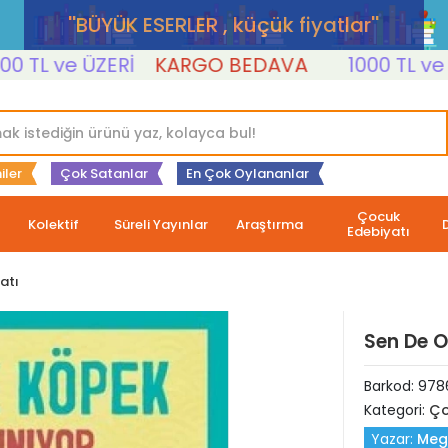
''BÜYÜK ESERLER , küçük fiyatlar''
 ve ÜZERİ
KARGO BEDAVA
1000 TL ve ÜZER
iler
Çok Satanlar
En Çok Oylananlar
Çocuk
Kolektif
Süreli Yayınlar
Araştırma
Edebiyatı
atı
Sen De O
Barkod:
978
Kategori:
Ço
Yazar:
Meg