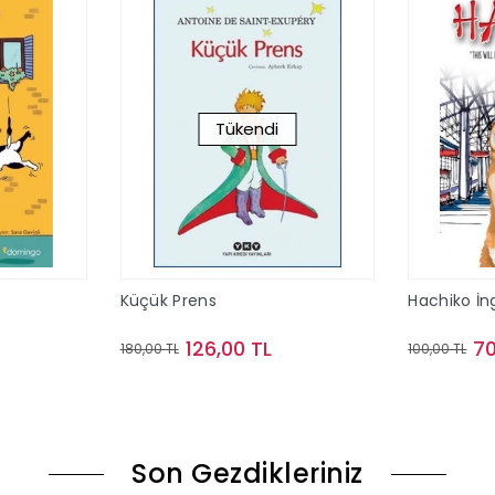
Tükendi
Küçük Prens
Hachiko İng
126,00 TL
70
180,00 TL
100,00 TL
le
Stokta Yok
Son Gezdikleriniz