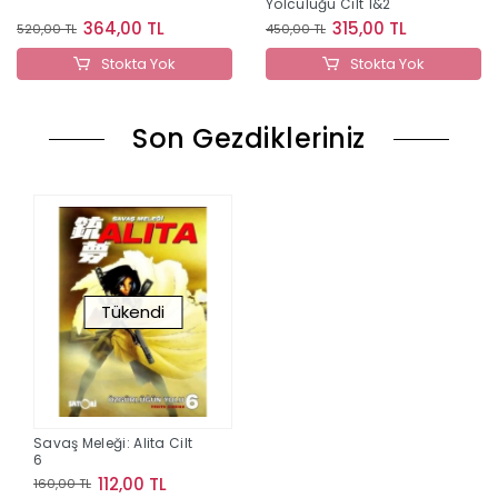
Yolculuğu Cilt 1&2
364,00 TL
315,00 TL
520,00 TL
450,00 TL
Stokta Yok
Stokta Yok
Son Gezdikleriniz
Tükendi
Savaş Meleği: Alita Cilt
6
112,00 TL
160,00 TL