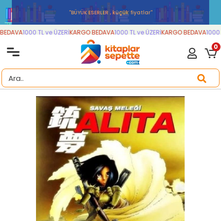
''BÜYÜK ESERLER , küçük fiyatlar''
EDAVA
1000 TL ve ÜZERİ
KARGO BEDAVA
1000 TL ve ÜZERİ
KARGO BEDAVA
1000 T
0