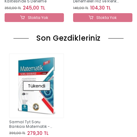
Kalitesinde 5 Deneme
Denemeleri Hız ve Renk
Yayınları
245,00 TL
104,30 TL
350,00 TL
149,00 TL
Stokta Yok
Stokta Yok
Son Gezdikleriniz
Tükendi
Sarmal Tyt Soru
Bankası Matematik -
2024
279,30 TL
399,00 TL