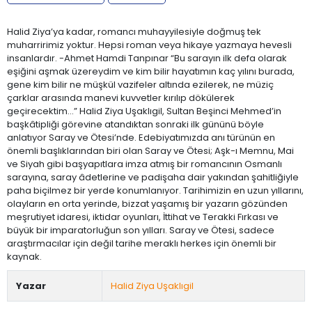
Halid Ziya’ya kadar, romancı muhayyilesiyle doğmuş tek
muharririmiz yoktur. Hepsi roman veya hikaye yazmaya hevesli
insanlardır. -Ahmet Hamdi Tanpınar “Bu sarayın ilk defa olarak
eşiğini aşmak üzereydim ve kim bilir hayatımın kaç yılını burada,
gene kim bilir ne müşkül vazifeler altında ezilerek, ne müziç
çarklar arasında manevi kuvvetler kırılıp dökülerek
geçirecektim…” Halid Ziya Uşaklıgil, Sultan Beşinci Mehmed’in
başkâtipliği görevine atandıktan sonraki ilk gününü böyle
anlatıyor Saray ve Ötesi’nde. Edebiyatımızda anı türünün en
önemli başlıklarından biri olan Saray ve Ötesi; Aşk-ı Memnu, Mai
ve Siyah gibi başyapıtlara imza atmış bir romancının Osmanlı
sarayına, saray âdetlerine ve padişaha dair yakından şahitliğiyle
paha biçilmez bir yerde konumlanıyor. Tarihimizin en uzun yıllarını,
olayların en orta yerinde, bizzat yaşamış bir yazarın gözünden
meşrutiyet idaresi, iktidar oyunları, İttihat ve Terakki Fırkası ve
büyük bir imparatorluğun son yılları. Saray ve Ötesi, sadece
araştırmacılar için değil tarihe meraklı herkes için önemli bir
kaynak.
Yazar
Halid Ziya Uşaklıgil