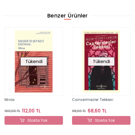
Benzer Ürünler
Tükendi
Tükendi
Miras
Canvermezler Tekkesi
112,00 TL
68,60 TL
160,00 TL
98,00 TL
Stokta Yok
Stokta Yok