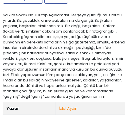
Salkım Sokak No: 3 Kitap Açıklaması Her şeye güldüğümüz mutlu
yıllardı. Biz çocuktuk, anne babalarımız da gençti. Başkaları
yaşlanır, başkaları eksilir sanırdık. Biz değil, başkaları… Salkım
Sokak ve “bizimkiler” dokunsam canlanacak bir fotoğraf gibi…
Kalabalık göçmen ailelerin iç içe yaşadığı, küçücük evlere
dünyanın en bereketli sofralarının sığdığı; tertemiz, umutlu, erkenci
insanların birbiriyle derdini ve ekmeğini paylaştığı, İzmir’de
gizlenmiş bir harikalar dünyasıydı sanki o sokak. Solmayan
renkleri, çiçekleri, coşkusu, bulaşıcı neşesi, Boşnak halayları, İzmir
zeybekleri, Rumeli türküleri, şenlikli kutlamaları ile geldikleri yeri
yuvaya dönüştüren insanların inancıyla kurulan bu dünya büyüttü
bizi. Eksik yapbozumun tüm parçalarını saklayan, yetişkinliğimize
liman olan bu sokağın hikâyesine gidenler, kalanlar, yaşananlar,
hatıralar da dâhildi ve hepsi anlatılmalıydı… Çünkü ben bir
mahalle çocuğuyum, bilek-yürek gücüne ve kahramanların
“geçmiş” değil “geniş” zamanlarda yaşadığına inanırım.
Yazar
İclal Aydın