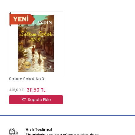
Salkım Sokak No:3
311,50 TL
445,00 TL
Sepete Ekle
Hızlı Teslimat
Siparişleriniz en kısa sürede elinize ulaşır.