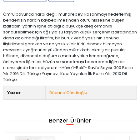
Ömrü boyunca harbi değil, muharebeyi kazanmayı hedeflemiş
bendenizin harbin kaybedilmesinden ötürü hissesine düşen
ızdırabın, yârinin içine atıldığı o büyükçe ateş ormanını
söndürebilmek için ağzıyla su taşıyan küçük serçenin ızdırabından
daha az olmadığı itirafını, bir buruk vedâ yazısının sonuna
iliştirilmesi gereken ve ne yazık ki bir türlü dinmek bilmeyen
mevsimsiz yağmurlar yüzünden mürekkebi akmış bir pusula
hâlinde, dîvanesi olduğum o metruk yolun kenarcağızına,
önleyemediğim bir hüzün ve sarartmayı beceremediğim bir
utanç içinde terk ediyorum. -Hüve'l-Bakî- Sayfa Sayısı: 300 Baskı
Yılı: 2016 Dili: Türkçe Yayınevi: Kapı Yayınları İlk Baskı Yılı : 2010 Dil :
Türkçe
Yazar
Dücane Cündioğlu
Benzer Ürünler