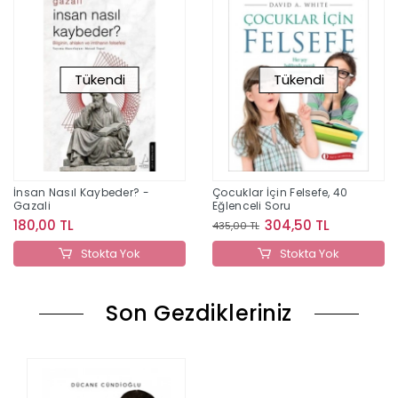
Tükendi
Tükendi
İnsan Nasıl Kaybeder? -
Çocuklar İçin Felsefe, 40
Gazali
Eğlenceli Soru
180,00 TL
304,50 TL
435,00 TL
Stokta Yok
Stokta Yok
Son Gezdikleriniz