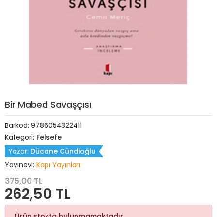
Bir Mabed Savaşçısı
Barkod:
9786054322411
Kategori:
Felsefe
Yazar:
Dücane Cündioğlu
Yayınevi:
Kapı Yayınları
375,00 TL
262,50 TL
Ürün stokta bulunmamaktadır.