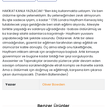
HAKİKAT KANLA YAZILACAK! “Ben kılıç kullanmakta ustayım. Ve ben
öldürme işinde yetenekliyim. Bu yeteneğimden zevk almıyorum.
Bu işte sadece iyiyim, o kadar.” 1735 Londra Haytham Kenway kılıç
tutabilecek yaşa geldiğinde beri silah eğitimi alıyordu. Ailesiyle
birlikte yaşadığı ev saldırıya uğradığında -babası öldürülmüş ve
kız kardeşi silahlı adamlarca kaçırılmıştı- Haytham yuvasını
yapabileceği tek şekilde savundu: Öldürerek. Artık bir ailesi
olmadığından, gizemli bir eğitmen tarafından alınıp eğitildi ve
ölümcül bir katile dönüştü. Öç alma isteği onu tükettiğinde,
Haytham intikam almak için araştırmaya başladı. Artık kimseye
güvenmiyor ve bugüne kadar bildiği her şeyi sorguluyordu.
Assasinler ve Tapınakçılar arasında yüzlerce yıldır devam eden
savaşın ortasına sürüklendiğinde etrafı komplo ve ihanetle sarıldı.
Ama o öldürmek için doğmuş ve eğitilmişti, karşısına kim çıkarsa
çıksın durmayacaktı. (Tanıtım Bülteninden)
Yazar
Oliver Bowden
Benzer Ürünler