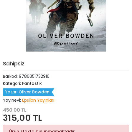
Sahipsiz
Barkod:
9786051732916
Kategori:
Fantastik
Yazar:
Oliver Bowden
Yayınevi:
Epsilon Yayınları
450,00 TL
315,00 TL
Ürün stokta bulunmamaktadır.