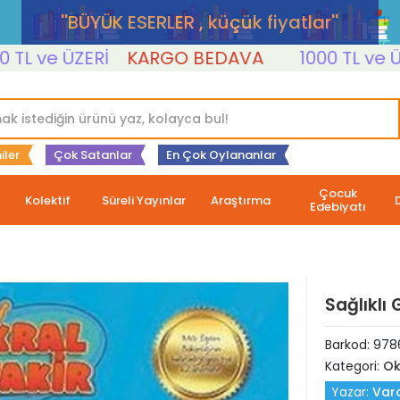
''BÜYÜK ESERLER , küçük fiyatlar''
ve ÜZERİ
KARGO BEDAVA
1000 TL ve ÜZERİ
iler
Çok Satanlar
En Çok Oylananlar
Çocuk
Kolektif
Süreli Yayınlar
Araştırma
Edebiyatı
Sağlıklı 
Barkod:
978
Kategori:
Ok
Yazar:
Varo