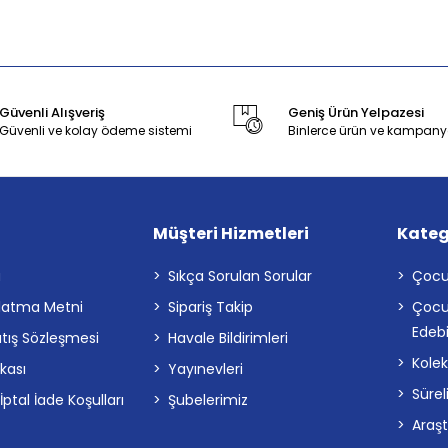
Güvenli Alışveriş
Geniş Ürün Yelpazesi
Güvenli ve kolay ödeme sistemi
Binlerce ürün ve kampany
Müşteri Hizmetleri
Kateg
a
Sıkça Sorulan Sorular
Çocu
latma Metni
Sipariş Takip
Çocu
Edebi
atış Sözleşmesi
Havale Bildirimleri
Kolek
ikası
Yayınevleri
Sürel
tal İade Koşulları
Şubelerimiz
Araş