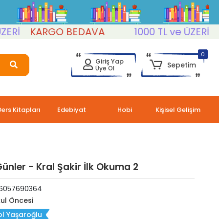
KARGO BEDAVA
1000 TL ve ÜZERİ
KAR
0
Giriş Yap
Sepetim
Üye Ol
Ders Kitapları
Edebiyat
Hobi
Kişisel Gelişim
Günler - Kral Şakir İlk Okuma 2
6057690364
ul Öncesi
l Yaşaroğlu