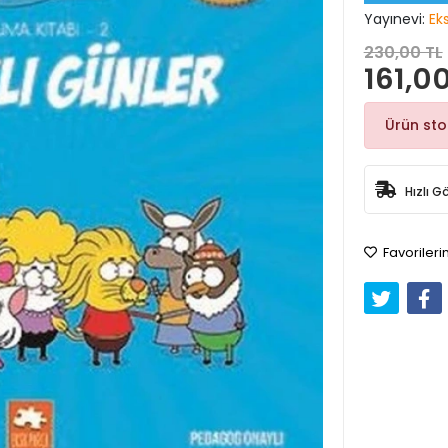
Yayınevi:
Ek
230,00 TL
161,00
Ürün st
Hızlı G
Favorileri