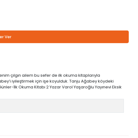
er Ver
enim çılgın ailem bu sefer de ilk okuma kitaplarıyla
y’i iyileştirmek için işe koyulduk. Tanju Ağabey köydeki
 Günler-İlk Okuma Kitabı 2 Yazar Varol Yaşaroğlu Yayınevi Eksik