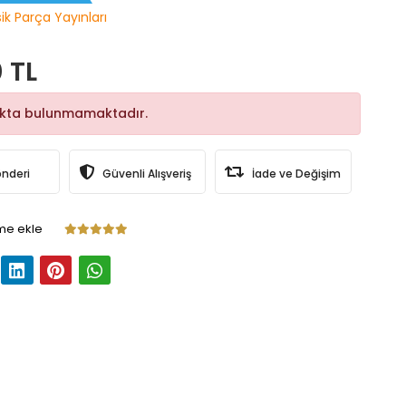
sik Parça Yayınları
 TL
okta bulunmamaktadır.
önderi
Güvenli Alışveriş
İade ve Değişim
me ekle