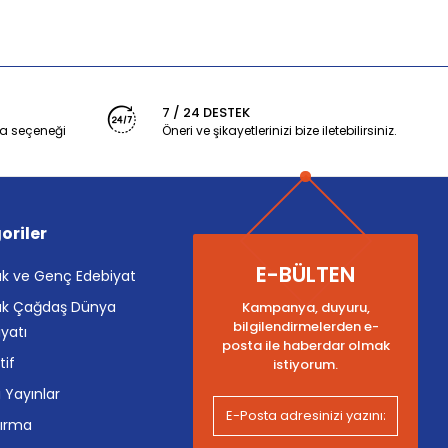
7 / 24 DESTEK
a seçeneği
Öneri ve şikayetlerinizi bize iletebilirsiniz.
oriler
E-BÜLTEN
k ve Genç Edebiyat
k Çağdaş Dünya
Kampanya, duyuru,
bilgilendirmelerden e-
yatı
posta ile haberdar olmak
tif
istiyorum.
i Yayınlar
tırma