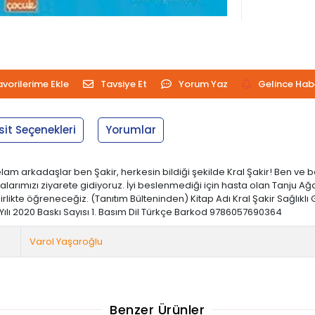
avorilerime Ekle
Tavsiye Et
Yorum Yaz
Gelince Hab
sit Seçenekleri
Yorumlar
elam arkadaşlar ben Şakir, herkesin bildiği şekilde Kral Şakir! Ben ve b
ızı ziyarete gidiyoruz. İyi beslenmediği için hasta olan Tanju Ağabe
rlikte öğreneceğiz. (Tanıtım Bülteninden) Kitap Adı Kral Şakir Sağlıklı
 Yılı 2020 Baskı Sayısı 1. Basım Dil Türkçe Barkod 9786057690364
Varol Yaşaroğlu
Benzer Ürünler