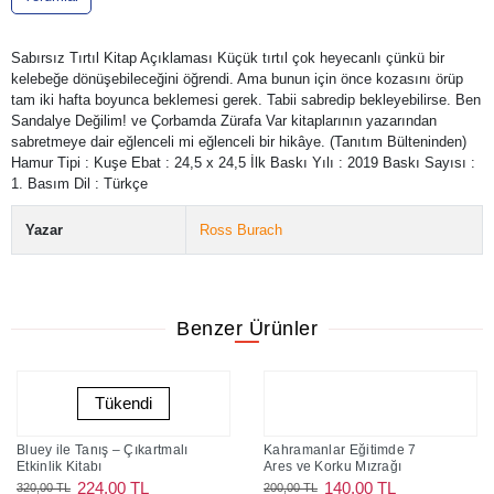
Sabırsız Tırtıl Kitap Açıklaması Küçük tırtıl çok heyecanlı çünkü bir
kelebeğe dönüşebileceğini öğrendi. Ama bunun için önce kozasını örüp
tam iki hafta boyunca beklemesi gerek. Tabii sabredip bekleyebilirse. Ben
Sandalye Değilim! ve Çorbamda Zürafa Var kitaplarının yazarından
sabretmeye dair eğlenceli mi eğlenceli bir hikâye. (Tanıtım Bülteninden)
Hamur Tipi : Kuşe Ebat : 24,5 x 24,5 İlk Baskı Yılı : 2019 Baskı Sayısı :
1. Basım Dil : Türkçe
Yazar
Ross Burach
Benzer Ürünler
Tükendi
Bluey ile Tanış – Çıkartmalı
Kahramanlar Eğitimde 7
Etkinlik Kitabı
Ares ve Korku Mızrağı
224,00 TL
140,00 TL
320,00 TL
200,00 TL