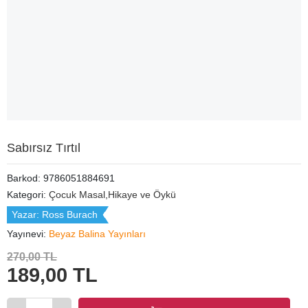
Sabırsız Tırtıl
Barkod:
9786051884691
Kategori:
Çocuk Masal,Hikaye ve Öykü
Yazar:
Ross Burach
Yayınevi:
Beyaz Balina Yayınları
270,00 TL
189,00 TL