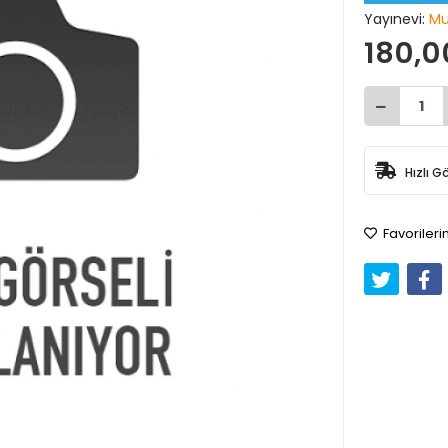
Yayınevi:
Mu
180,0
Hızlı G
Favorileri