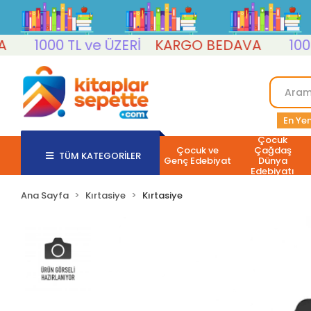
1000 TL ve ÜZERİ
KARGO BEDAVA
1000 T
En Yen
Çocuk
Çocuk ve
Çağdaş
TÜM KATEGORİLER
Genç Edebiyat
Dünya
Edebiyatı
Ana Sayfa
Kırtasiye
Kırtasiye