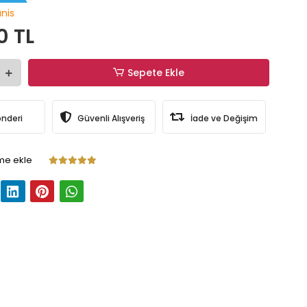
nis
0 TL
Sepete Ekle
önderi
Güvenli Alışveriş
İade ve Değişim
me ekle