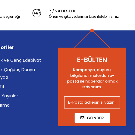
7 / 24 DESTEK
a seçeneği
Öneri ve şikayetlerinizi bize iletebilirsiniz.
oriler
E-BÜLTEN
k ve Genç Edebiyat
k Çağdaş Dünya
Kampanya, duyuru,
bilgilendirmelerden e-
yatı
posta ile haberdar olmak
tif
istiyorum.
i Yayınlar
tırma
GÖNDER