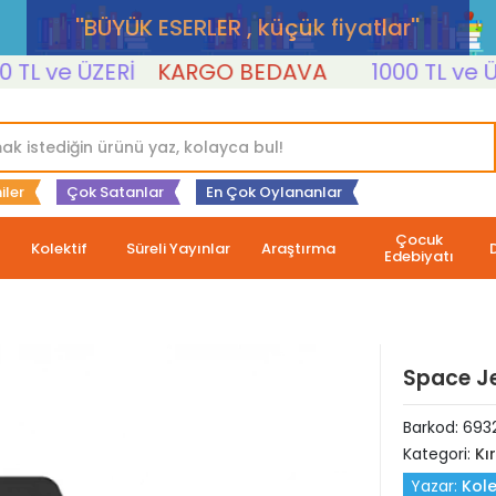
''BÜYÜK ESERLER , küçük fiyatlar''
L ve ÜZERİ
KARGO BEDAVA
1000 TL ve ÜZE
iler
Çok Satanlar
En Çok Oylananlar
Çocuk
Kolektif
Süreli Yayınlar
Araştırma
Edebiyatı
Space Je
Barkod:
693
Kategori:
Kı
Yazar:
Kole