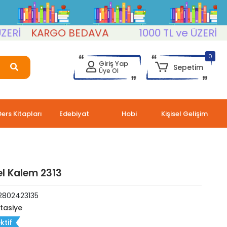
Rİ
KARGO BEDAVA
1000 TL ve ÜZERİ
KA
0
Giriş Yap
Sepetim
Üye Ol
Ders Kitapları
Edebiyat
Hobi
Kişisel Gelişim
l Kalem 2313
2802423135
rtasiye
ktif