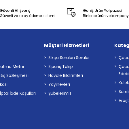
Güvenli Alışveriş
Geniş Ürün Yelpazesi
Güvenli ve kolay ödeme sistemi
Binlerce ürün ve kampany
Müşteri Hizmetleri
Kateg
a
Sıkça Sorulan Sorular
Çocu
latma Metni
Sipariş Takip
Çocu
Edebi
atış Sözleşmesi
Havale Bildirimleri
Kolek
ikası
Yayınevleri
Sürel
tal İade Koşulları
Şubelerimiz
Araş