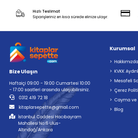
Hızlı Teslimat
Siparişleriniz en kısa sürede elinize ulaşır.
Kurumsal
Hakkımızd
Bize Ulaşın
KVKK Aydın
Mesafeli S
Haftaiçi 09:00 - 19:00 Cumartesi 10:00
- 17:00 saatleri arasında ulaşabilirsiniz.
Çerez Polit
0312 419 72 18
Cayma ve İp
kitaplarsepette@gmail.com
Blog
İstanbul Caddesi Hacıbayram
Mahallesi No:6 Ulus-
Altındağ/Ankara