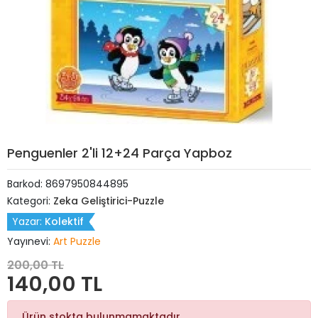
Penguenler 2'li 12+24 Parça Yapboz
Barkod:
8697950844895
Kategori:
Zeka Geliştirici-Puzzle
Yazar:
Kolektif
Yayınevi:
Art Puzzle
200,00 TL
140,00 TL
Ürün stokta bulunmamaktadır.