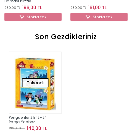
Haritası Puzzle
196,00 TL
161,00 TL
280,00 TL
230,00 TL
Stokta Yok
Stokta Yok
Son Gezdikleriniz
Tükendi
Penguenler 2'li 12+24
Parça Yapboz
140,00 TL
200,00 TL