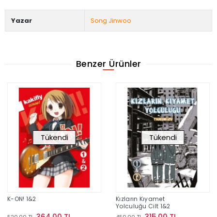
Yazar
Song Jinwoo
Benzer Ürünler
Tükendi
Tükendi
K-ON! 1&2
Kızların Kıyamet
Yolculuğu Cilt 1&2
364,00 TL
315,00 TL
520,00 TL
450,00 TL