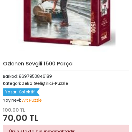
Özlenen Sevgili 1500 Parça
Barkod:
8697950846189
Kategori:
Zeka Geliştirici-Puzzle
Yazar:
Kolektif
Yayınevi:
Art Puzzle
100,00 TL
70,00 TL
Ürün stokta bulunmamaktadır.