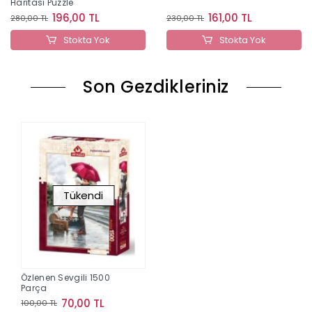
Haritası Puzzle
196,00 TL
161,00 TL
280,00 TL
230,00 TL
Stokta Yok
Stokta Yok
Son Gezdikleriniz
Tükendi
Özlenen Sevgili 1500
Parça
70,00 TL
100,00 TL