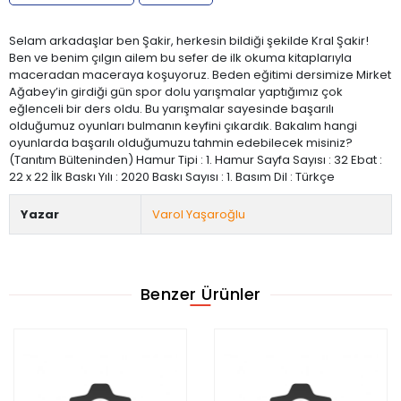
Selam arkadaşlar ben Şakir, herkesin bildiği şekilde Kral Şakir!
Ben ve benim çılgın ailem bu sefer de ilk okuma kitaplarıyla
maceradan maceraya koşuyoruz. Beden eğitimi dersimize Mirket
Ağabey’in girdiği gün spor dolu yarışmalar yaptığımız çok
eğlenceli bir ders oldu. Bu yarışmalar sayesinde başarılı
olduğumuz oyunları bulmanın keyfini çıkardık. Bakalım hangi
oyunlarda başarılı olduğumuzu tahmin edebilecek misiniz?
(Tanıtım Bülteninden) Hamur Tipi : 1. Hamur Sayfa Sayısı : 32 Ebat :
22 x 22 İlk Baskı Yılı : 2020 Baskı Sayısı : 1. Basım Dil : Türkçe
Yazar
Varol Yaşaroğlu
Benzer Ürünler