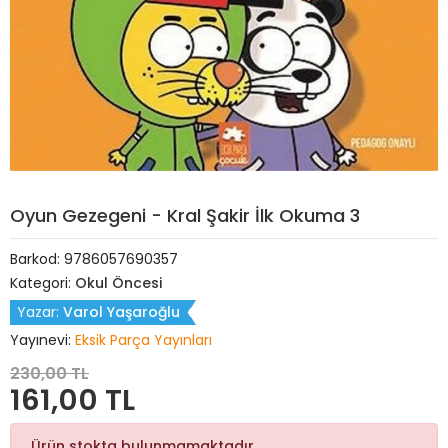
Oyun Gezegeni - Kral Şakir İlk Okuma 3
Barkod:
9786057690357
Kategori:
Okul Öncesi
Yazar:
Varol Yaşaroğlu
Yayınevi:
Eksik Parça Yayınları
230,00 TL
161,00 TL
Ürün stokta bulunmamaktadır.