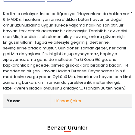
Kedi mia anlatıyor. İnsanlar öğreniyor."Hayvanların da hakları var!"
6. MADDE: İnsanların yanlarına aldıkları bütün hayvanlar doğal
ömür uzunluklarına uygun sürece yaşama hakkına sahiptir. Bir
hayvanı terk etmek acımasız bir davranıştır. Tombik bir ev kedisi
olan Mia, kendisini sahiplenen aileyi sevmiş, onlara güvenmiştir.
En güzel yıllarını Tuğba ve ailesiyle geçirmiş; dertlerine,
sevinçlerine ortak olmuştur. Gün döner, zaman geçer, her canlı
gibi Mia da yaşlanır. Eskisi gibi koşup oynayamaz, hoplayıp
zıplayamaz ama gene de mutludur. Ta ki Koca Gölge, onu
kapkaranlık bir gecede, bilmediği sokaklara bırakana kadar... 14
maddeden oluşan Hayvan Hakları Evrensel Beyannamesi'nin 6.
maddesine vurgu yapan Öykücü Mia, insanlar ve hayvanların kimi
zaman iç burkan, kimi zaman da yüreklere ılık meltemler gibi
tazelik veren sıcacık öyküsünü anlatıyor... (Tanıtım Bülteninden)
Yazar
Hüsnan Şeker
Benzer Ürünler