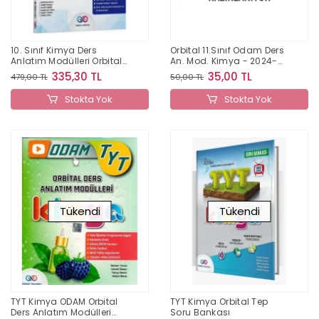
10. Sınıf Kimya Ders
Orbital 11.Sınıf Odam Ders
Anlatım Modülleri Orbital
An. Mod. Kimya - 2024-
Yayınları
25
335,30 TL
35,00 TL
479,00 TL
50,00 TL
Stokta Yok
Stokta Yok
Tükendi
Tükendi
TYT Kimya ODAM Orbital
TYT Kimya Orbital Tep
Ders Anlatım Modülleri
Soru Bankası