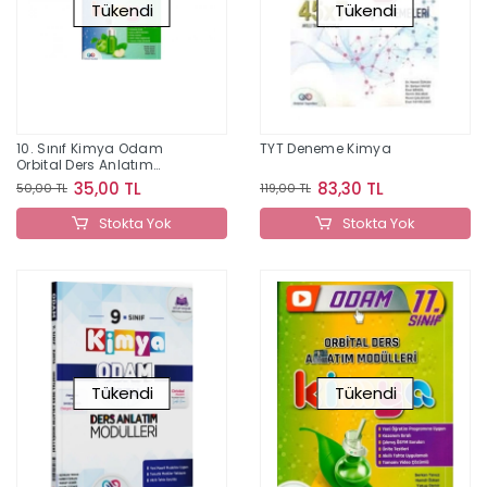
Tükendi
Tükendi
10. Sınıf Kimya Odam
TYT Deneme Kimya
Orbital Ders Anlatım
Modülleri
35,00 TL
83,30 TL
50,00 TL
119,00 TL
Stokta Yok
Stokta Yok
Tükendi
Tükendi