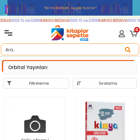
''BÜYÜK ESERLER , küçük fiyatlar''
AVA
1000 TL ve ÜZERİ
KARGO BEDAVA
1000 TL ve ÜZERİ
KARGO BEDAVA
1000 TL v
0
Orbital Yayınları
Filtreleme
Sıralama