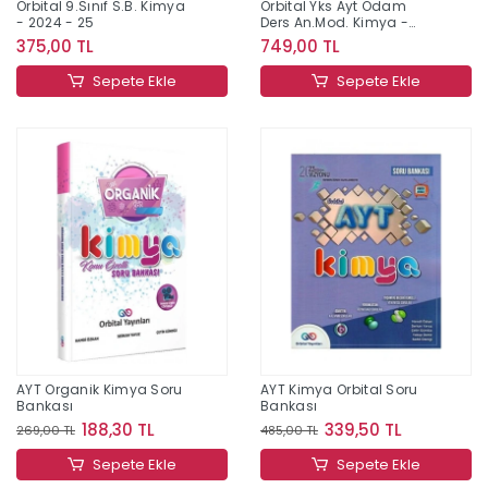
Orbital 9.Sınıf S.B. Kimya
Orbital Yks Ayt Odam
- 2024 - 25
Ders An.Mod. Kimya -
2024-25
375,00 TL
749,00 TL
Sepete Ekle
Sepete Ekle
AYT Organik Kimya Soru
AYT Kimya Orbital Soru
Bankası
Bankası
188,30 TL
339,50 TL
269,00 TL
485,00 TL
Sepete Ekle
Sepete Ekle