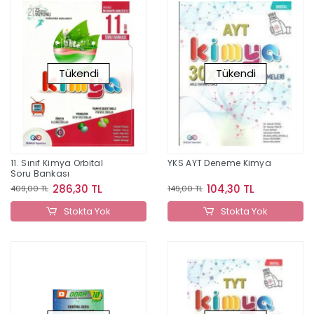
Tükendi
Tükendi
11. Sınıf Kimya Orbital
YKS AYT Deneme Kimya
Soru Bankası
286,30 TL
104,30 TL
409,00 TL
149,00 TL
Stokta Yok
Stokta Yok