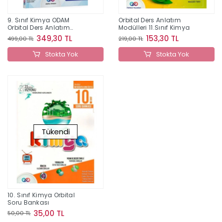
9. Sınıf Kimya ODAM
Orbital Ders Anlatım
Orbital Ders Anlatım
Modülleri 11.Sınıf Kimya
Modülleri Orbital Yayınları
349,30 TL
153,30 TL
499,00 TL
219,00 TL
Stokta Yok
Stokta Yok
Tükendi
10. Sınıf Kimya Orbital
Soru Bankası
35,00 TL
50,00 TL