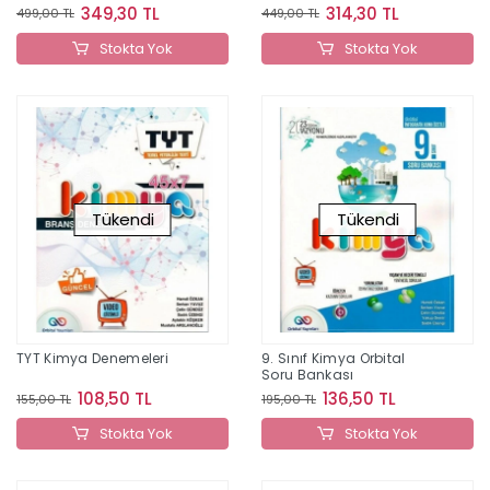
Orbital Yayınları
349,30 TL
314,30 TL
499,00 TL
449,00 TL
Stokta Yok
Stokta Yok
Tükendi
Tükendi
TYT Kimya Denemeleri
9. Sınıf Kimya Orbital
Soru Bankası
108,50 TL
136,50 TL
155,00 TL
195,00 TL
Stokta Yok
Stokta Yok