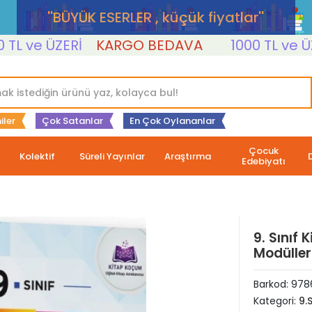
''BÜYÜK ESERLER , küçük fiyatlar''
ve ÜZERİ
KARGO BEDAVA
1000 TL ve ÜZERİ
iler
Çok Satanlar
En Çok Oylananlar
Çocuk
Kolektif
Süreli Yayınlar
Araştırma
Edebiyatı
9. Sınıf
Modülleri
Barkod:
978
Kategori:
9.S