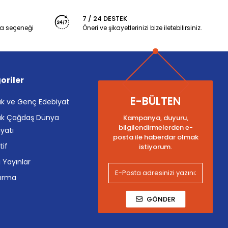
7 / 24 DESTEK
a seçeneği
Öneri ve şikayetlerinizi bize iletebilirsiniz.
oriler
E-BÜLTEN
k ve Genç Edebiyat
k Çağdaş Dünya
Kampanya, duyuru,
bilgilendirmelerden e-
yatı
posta ile haberdar olmak
tif
istiyorum.
i Yayınlar
tırma
GÖNDER