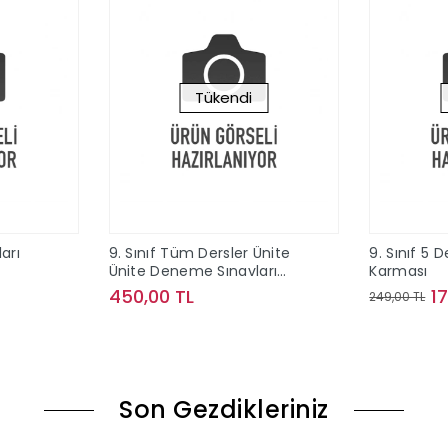
Tükendi
ları
9. Sınıf Tüm Dersler Ünite
9. Sınıf 5 
Ünite Deneme Sınavları
Karması
Çözümlü Editör Yayınları
450,00 TL
1
249,00 TL
le
Stokta Yok
Son Gezdikleriniz