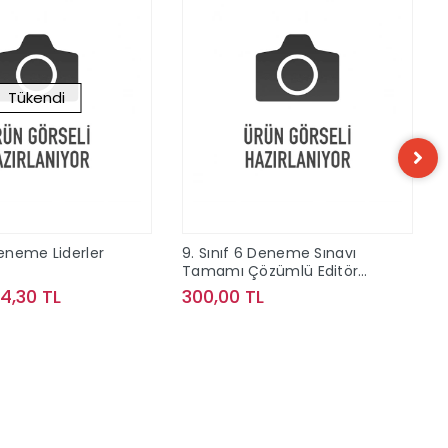
Tükendi
Deneme Liderler
9. Sınıf 6 Deneme Sınavı
Tamamı Çözümlü Editör
Yayınları
74,30 TL
300,00 TL
Stokta Yok
Sepete Ekle