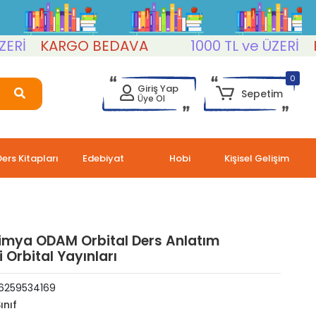
KARGO BEDAVA
1000 TL ve ÜZERİ
KAR
0
Giriş Yap
Sepetim
Üye Ol
Ders Kitapları
Edebiyat
Hobi
Kişisel Gelişim
 Kimya ODAM Orbital Ders Anlatım
 Orbital Yayınları
6259534169
ınıf