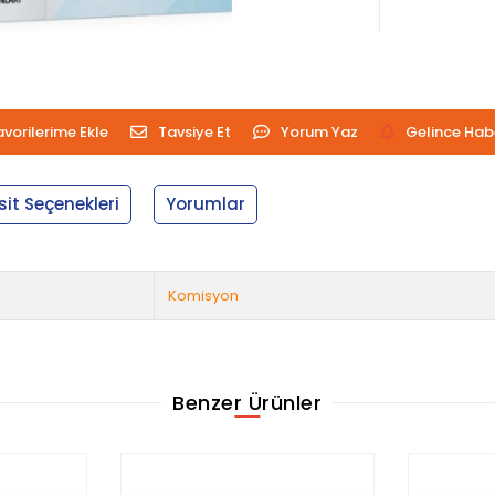
avorilerime Ekle
Tavsiye Et
Yorum Yaz
Gelince Hab
sit Seçenekleri
Yorumlar
Komisyon
Benzer Ürünler