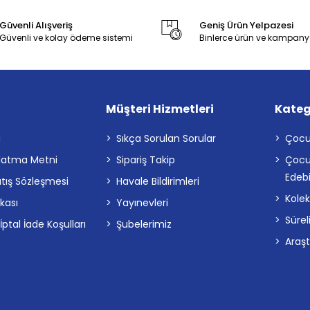
Güvenli Alışveriş
Geniş Ürün Yelpazesi
Güvenli ve kolay ödeme sistemi
Binlerce ürün ve kampany
Müşteri Hizmetleri
Kateg
a
Sıkça Sorulan Sorular
Çocu
latma Metni
Sipariş Takip
Çocu
Edebi
atış Sözleşmesi
Havale Bildirimleri
Kolek
ikası
Yayınevleri
Sürel
tal İade Koşulları
Şubelerimiz
Araş