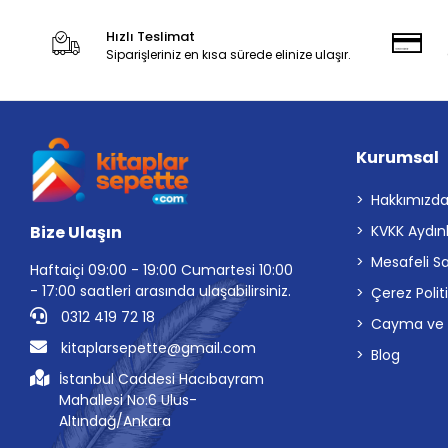
Hızlı Teslimat
Siparişleriniz en kısa sürede elinize ulaşır.
Kurumsal
Hakkımızd
Bize Ulaşın
KVKK Aydın
Mesafeli S
Haftaiçi 09:00 - 19:00 Cumartesi 10:00
- 17:00 saatleri arasında ulaşabilirsiniz.
Çerez Polit
0312 419 72 18
Cayma ve İp
kitaplarsepette@gmail.com
Blog
İstanbul Caddesi Hacıbayram
Mahallesi No:6 Ulus-
Altındağ/Ankara