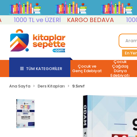
1000 TL ve ÜZERİ
KARGO BEDAVA
1000 TL 
En Yen
Çocuk
Çocuk ve
Çağdaş
TÜM KATEGORİLER
Genç Edebiyat
Dünya
Edebiyatı
Ana Sayfa
Ders Kitapları
9.Sınıf