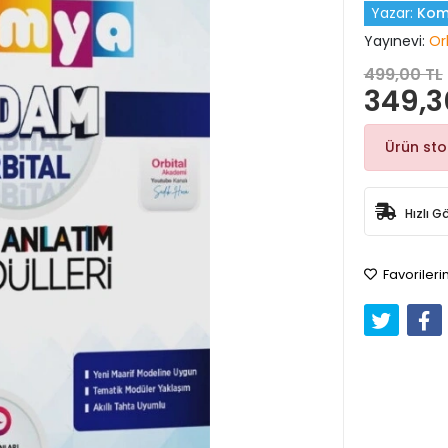
Yazar:
Kom
Yayınevi:
Orb
499,00 TL
349,3
Ürün st
Hızlı G
Favorileri