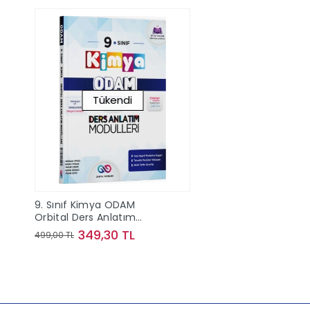
Tükendi
9. Sınıf Kimya ODAM
Orbital Ders Anlatım
Modülleri Orbital Yayınları
349,30 TL
499,00 TL
Stokta Yok